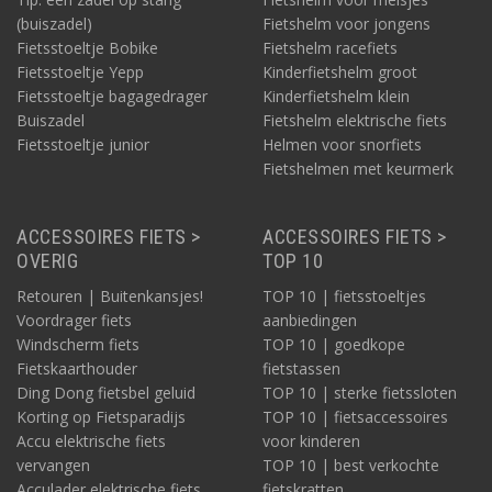
(buiszadel)
Fietshelm voor jongens
Fietsstoeltje Bobike
Fietshelm racefiets
Fietsstoeltje Yepp
Kinderfietshelm groot
Fietsstoeltje bagagedrager
Kinderfietshelm klein
Buiszadel
Fietshelm elektrische fiets
Fietsstoeltje junior
Helmen voor snorfiets
Fietshelmen met keurmerk
ACCESSOIRES FIETS >
ACCESSOIRES FIETS >
OVERIG
TOP 10
Retouren | Buitenkansjes!
TOP 10 | fietsstoeltjes
Voordrager fiets
aanbiedingen
Windscherm fiets
TOP 10 | goedkope
Fietskaarthouder
fietstassen
Ding Dong fietsbel geluid
TOP 10 | sterke fietssloten
Korting op Fietsparadijs
TOP 10 | fietsaccessoires
Accu elektrische fiets
voor kinderen
vervangen
TOP 10 | best verkochte
Acculader elektrische fiets
fietskratten