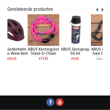
Gerelateerde producten
elm
ABUS Kettingslot
ABUS Slotspray
ABUS Kettingslot
 Red
Steel-O-Chain
50 ml
Iven Chain 8210
4804C Pink -
85cm ART-2
€19,95
€9,95
€44,95
€54,95
75cm
Informatie
Informatie
Informatie