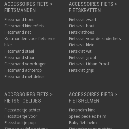
ACCESSOIRES FIETS >
ACCESSOIRES FIETS >
FIETSMANDEN
FIETSKRATTEN
Fietsmand hond
Fietskrat zwart
Fietsmand kinderfiets
Fietskrat hout
Fietsmand riet
Fietskrathoes
Kratmanden voor fiets en e-
Fietskrat voor de kinderfiets
bike
Fietskrat klein
Fietsmand staal
Fietskrat wit
Fietsmand stuur
Fietskrat groot
Fietsmand voordrager
Fietskrat Urban Proof
Fietsmand achterop
Fietskrat grijs
Fietsmand met deksel
ACCESSOIRES FIETS >
ACCESSOIRES FIETS >
FIETSSTOELTJES
FIETSHELMEN
Fietsstoeltje achter
Fietshelm kind
Fietsstoeltje voor
Speed pedelec helm
Fietsstoeltje pop
Baby fietshelm
Tip: een zadel op stang
Fietshelm voor meisjes