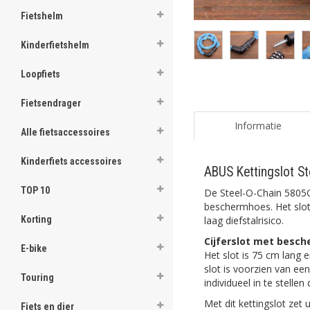
Fietshelm
Kinderfietshelm
Loopfiets
Fietsendrager
Informatie
Alle fietsaccessoires
Kinderfiets accessoires
ABUS Kettingslot S
TOP 10
De Steel-O-Chain 5805C 
beschermhoes. Het slot i
laag diefstalrisico.
Korting
Cijferslot met besc
E-bike
Het slot is 75 cm lang 
slot is voorzien van ee
Touring
individueel in te stellen 
Met dit kettingslot zet 
Fiets en dier