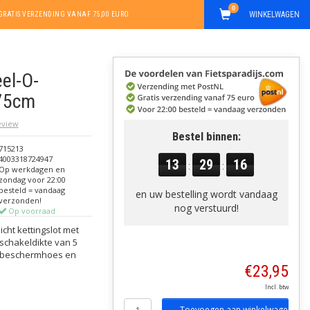
0
WINKELWAGEN
GRATIS VERZENDING VANAF 75,00 EURO
el-O-
 75cm
review
Bestel binnen:
715213
4003318724947
13
29
15
:
:
Op werkdagen en
zondag voor 22:00
besteld = vandaag
en uw bestelling wordt vandaag
verzonden!
nog verstuurd!
Op voorraad
cht kettingslot met
schakeldikte van 5
we beschermhoes en
€23,95
Incl. btw
Toevoegen aan winkelwagen