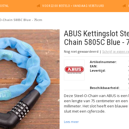
POSTNL
VOOR 22:00 BESTELD = VANDAAG VERSTUURD
O-Chain 5805C Blue - 75cm
ABUS Kettingslot Ste
Chain 5805C Blue -
Nog niet gewaardeerd
|
Schrijf je eigen 
Artikelnummer:
EAN:
Levertijd:
Beschikbaarheid:
Deze Steel-O-Chain van ABUS is een li
een lengte van 75 centimeter en een 
millimeter. Het slot heeft een blau
sluit met een cijfercode.
Lees meer