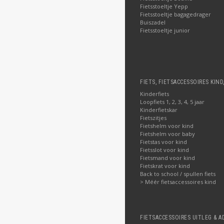
Fietsstoeltje Yepp
Fietsstoeltje bagagedrager
Buiszadel
Fietsstoeltje junior
FIETS, FIETSACCESSOIRES KIND
Kinderfiets
Loopfiets 1, 2, 3, 4, 5 jaar
Kinderfietskar
Fietszitjes
Fietshelm voor kind
Fietshelm voor baby
Fietstas voor kind
Fietsslot voor kind
Fietsmand voor kind
Fietskrat voor kind
Back to school / spullen fiets
> Méér fietsaccessoires kind
FIETSACCESSOIRES UITLEG & A