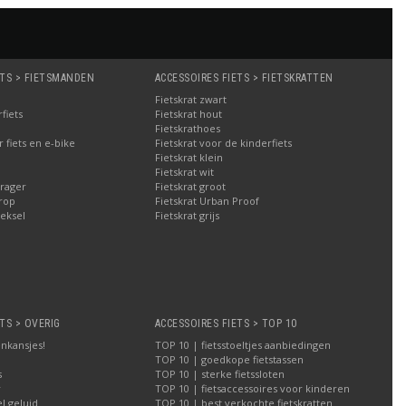
ETS > FIETSMANDEN
ACCESSOIRES FIETS > FIETSKRATTEN
Fietskrat zwart
fiets
Fietskrat hout
Fietskrathoes
fiets en e-bike
Fietskrat voor de kinderfiets
Fietskrat klein
Fietskrat wit
rager
Fietskrat groot
rop
Fietskrat Urban Proof
eksel
Fietskrat grijs
TS > OVERIG
ACCESSOIRES FIETS > TOP 10
nkansjes!
TOP 10 | fietsstoeltjes aanbiedingen
TOP 10 | goedkope fietstassen
s
TOP 10 | sterke fietssloten
r
TOP 10 | fietsaccessoires voor kinderen
l geluid
TOP 10 | best verkochte fietskratten