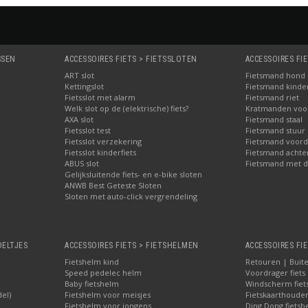
SSEN
ACCESSOIRES FIETS > FIETSSLOTEN
ACCESSOIRES FI
ART slot
Fietsmand hond
Kettingslot
Fietsmand kinder
Fietsslot met alarm
Fietsmand riet
Welk slot op de (elektrische) fiets?
Kratmanden voor 
AXA slot
Fietsmand staal
Fietsslot test
Fietsmand stuur
Fietsslot verzekering
Fietsmand voord
Fietsslot kinderfiets
Fietsmand achte
ABUS slot
Fietsmand met d
Gelijksluitende fiets- en e-bike sloten
ANWB Best Geteste Sloten
Sloten met auto-click vergrendeling
OELTJES
ACCESSOIRES FIETS > FIETSHELMEN
ACCESSOIRES FIE
Fietshelm kind
Retouren | Buite
Speed pedelec helm
Voordrager fiets
Baby fietshelm
Windscherm fiet
del)
Fietshelm voor meisjes
Fietskaarthoude
Fietshelm voor jongens
Ding Dong fietsbe