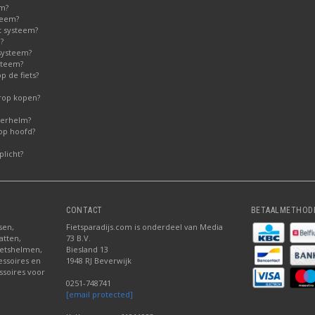
em?
teem?
t systeem?
?
systeem?
steem?
 de fiets?
erop kopen?
derhelm?
op hoofd?
licht?
CONTACT
BETAALMETHOD
sen,
Fietsparadijs.com is onderdeel van Media
atten,
73 B.V.
fietshelmen,
Biesland 13
cessoires en
1948 RJ Beverwijk
ssoires voor
0251-748741
[email protected]