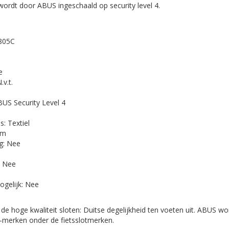
wordt door ABUS ingeschaald op security level 4.
5805C
e
.v.t.
BUS Security Level 4
: Textiel
mm
ng: Nee
: Nee
ogelijk: Nee
e hoge kwaliteit sloten: Duitse degelijkheid ten voeten uit. ABUS wor
A-merken onder de fietsslotmerken.