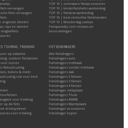
aradijs
TOP 10 | onmisbare fietsaccessoires
 fiets vervangen
TOP 10 | kinderfietshelm aanbieding
ische fiets vervangen
TOP 10 | fietskrat aanbieding
iets
TOP 10 | best verkochte fietsmanden
 originele ideeën!
TOP 10 | Moederdag cadeau
u: tips en ideeën!
Fietsparadijs.com reviews en
longtailfiets
beoordelingen
ssoires
ES TOURING, TREKKING
FIETSENDRAGERS
 voor op vakantie
Alle fietsdragers
kking: outdoor fietstassen
Fietsdragers auto
n voor touren
Fietsdragers trekhaak
n fietsuitrusting
Fietsdragers zonder trekhaak
ken, bidons & méér
Fietsdragers dak
tsuitrusting ook voor kind
Fietsdragers 2 fietsen
ting
Fietsdragers 3 fietsen
Fietsdragers 4 fietsen
etsen
Fietsdrager inklapbaar
 tourfietsen
Fietsdragers Thule
navigatie voor trekking
Fietsdragers ANWB
 op de fiets
Fietsdragers Marktplaats
met drinksysteem
Fietsdrager accessoires
ssoires voor trekking
Fietsdrager kopen