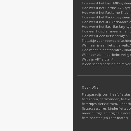
Hoe werkt het Basil MIK-syste
Hoe werkt het Cortina AVS-sys
Hoe werkt het Racktime Snap-i
Hoe werkt het KlickFix-systeem
Hoe werkt het XLC CarryMore-
Hoe werkt het Basil BasEasy-sy
Hoe een huisdier meenemen op
Hoe werkt een fietsendrager?
Fietszitje voor vóórop of acht
Wanneer is een fietszitje veilig?
Hoe meet je hoofdomtrek kin
Wanneer zit kinderhelm veilig 
Wat zijn ART sloten?
Is een speed pedelec helm verp
OVER ONS
Fietsparadijs.com heeft fietstas
fietssloten, fietsmanden, fietskr
fietszitjes, fietshelmen, kinder
fietsaccessoires, kinderfietsac
méér nuttige en originele acce
fiets, scooter (en zelfs motor).