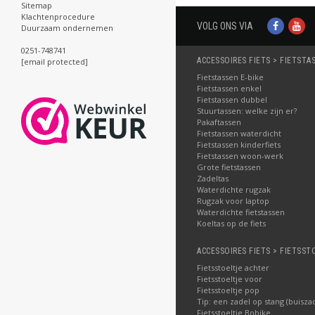
Sitemap
Klachtenprocedure
VOLG ONS VIA
Duurzaam ondernemen
0251-748741
ACCESSOIRES FIETS > FIETSTA
[email protected]
Fietstassen E-bike
Fietstassen enkel
Fietstassen dubbel
Stuurtassen: welke zijn er?
Pakaftassen
Fietstassen waterdicht
Fietstassen kinderfiets
Fietstassen woon-werk
Grote fietstassen
Zadeltas
Waterdichte rugzak
Rugzak voor laptop
Waterdichte fietstassen
Koeltas op de fiets
ACCESSOIRES FIETS > FIETSST
Fietsstoeltje achter
Fietsstoeltje voor
Fietsstoeltje pop
Tip: een zadel op stang (buisza
Fietsstoeltje Bobike