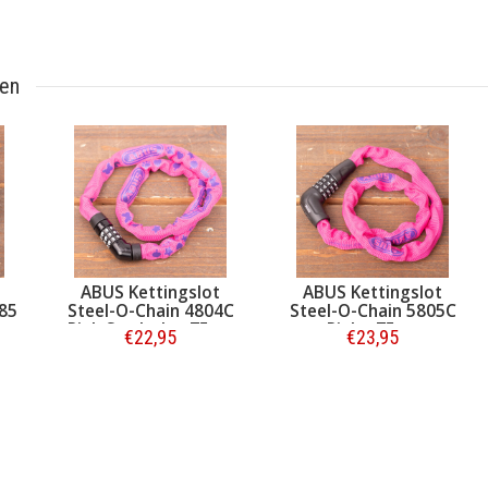
ten
ABUS Kettingslot
ABUS Kettingslot
 85
Steel-O-Chain 4804C
Steel-O-Chain 5805C
Pink Symbols - 75cm
Pink - 75cm
€22,95
€23,95
Bestellen
Bestellen