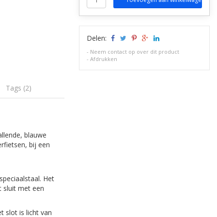
Delen:
-
Neem contact op over dit product
-
Afdrukken
Tags (2)
allende, blauwe
rfietsen, bij een
speciaalstaal. Het
 sluit met een
 slot is licht van