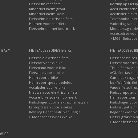
Fietshelm racefiets
Korting op Fietsp
Kinderfietshelm groot
Accu elektrische
Kinderfietshelm klein
Acculader elektr
Fietshelm elektrische fiets
Telefoonhouder f
Helmen voor snorfiets
Vaderdag cadeau:
Fietshelmen met keurmerk
Moederdag cadea
Accessoires voor 
> Méér fietsacce
, BABY
FIETSACCESSOIRES E-BIKE
FIETSACCESSOIR
Fietstas elektrische fiets
Fietsaccessoires
Fietsslot voor e-bike
Fietstas voor tre
Fietsmand voor e-bike
Thule fietstasse
Fietszitje voor e-bike
AGU fietstassen e
Helm voor e-bike
Camelbak rugzak
Helm voor speed pedelec
Jack Wolfskin fie
Acculader voor e-bike
Vaude fietsuitrus
Nieuwe accu elektrische fiets
Fietscomputers
Accu e-bike zoeken op merk
Helm voor tourfi
Fietsdrager voor elektrische fietsen
Fietsdrager voor
Laptoptassen voor e-bikes
Fietsnavigatie / 
Betaling Bebat bedrijven België
Regenpakken voor
> Méér accessoires e-bike
Fietsrugzakken 
> Méér fietsacce
DVIES