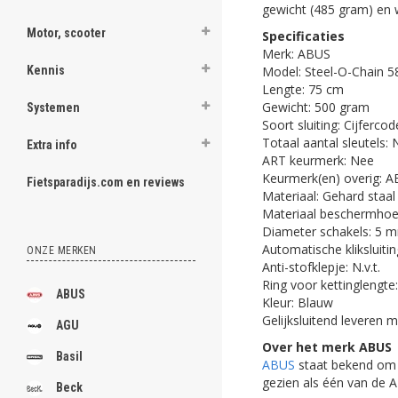
gewicht (485 gram) en 
Motor, scooter
Specificaties
Merk: ABUS
Model: Steel-O-Chain 
Kennis
Lengte: 75 cm
Gewicht: 500 gram
Systemen
Soort sluiting: Cijfercod
Totaal aantal sleutels: N
Extra info
ART keurmerk: Nee
Keurmerk(en) overig: A
Fietsparadijs.com en reviews
Materiaal: Gehard staal
Materiaal beschermhoes
Diameter schakels: 5 
Automatische kliksluiti
ONZE MERKEN
Anti-stofklepje: N.v.t.
Ring voor kettinglengte
ABUS
Kleur: Blauw
Gelijksluitend leveren m
AGU
Over het merk ABUS
Basil
ABUS
staat bekend om d
gezien als één van de 
Beck