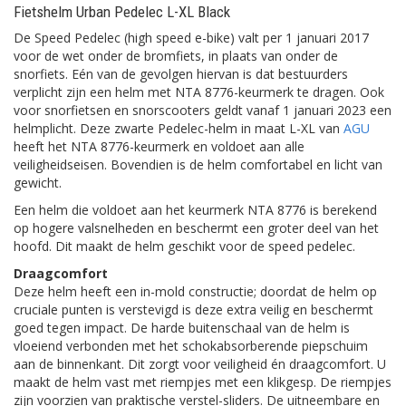
Fietshelm Urban Pedelec L-XL Black
De Speed Pedelec (high speed e-bike) valt per 1 januari 2017
voor de wet onder de bromfiets, in plaats van onder de
snorfiets. Eén van de gevolgen hiervan is dat bestuurders
verplicht zijn een helm met NTA 8776-keurmerk te dragen. Ook
voor snorfietsen en snorscooters geldt vanaf 1 januari 2023 een
helmplicht. Deze zwarte Pedelec-helm in maat L-XL van
AGU
heeft het NTA 8776-keurmerk en voldoet aan alle
veiligheidseisen. Bovendien is de helm comfortabel en licht van
gewicht.
Een helm die voldoet aan het keurmerk NTA 8776 is berekend
op hogere valsnelheden en beschermt een groter deel van het
hoofd. Dit maakt de helm geschikt voor de speed pedelec.
Draagcomfort
Deze helm heeft een in-mold constructie; doordat de helm op
cruciale punten is verstevigd is deze extra veilig en beschermt
goed tegen impact. De harde buitenschaal van de helm is
vloeiend verbonden met het schokabsorberende piepschuim
aan de binnenkant. Dit zorgt voor veiligheid én draagcomfort. U
maakt de helm vast met riempjes met een klikgesp. De riempjes
zijn voorzien van praktische verstel-sliders. De uitneembare en