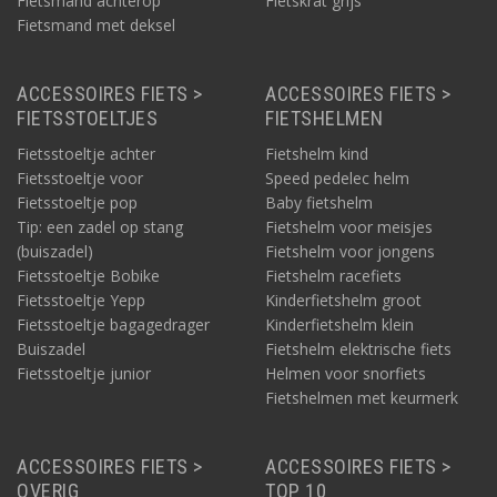
Fietsmand achterop
Fietskrat grijs
Fietsmand met deksel
ACCESSOIRES FIETS >
ACCESSOIRES FIETS >
FIETSSTOELTJES
FIETSHELMEN
Fietsstoeltje achter
Fietshelm kind
Fietsstoeltje voor
Speed pedelec helm
Fietsstoeltje pop
Baby fietshelm
Tip: een zadel op stang
Fietshelm voor meisjes
(buiszadel)
Fietshelm voor jongens
Fietsstoeltje Bobike
Fietshelm racefiets
Fietsstoeltje Yepp
Kinderfietshelm groot
Fietsstoeltje bagagedrager
Kinderfietshelm klein
Buiszadel
Fietshelm elektrische fiets
Fietsstoeltje junior
Helmen voor snorfiets
Fietshelmen met keurmerk
ACCESSOIRES FIETS >
ACCESSOIRES FIETS >
OVERIG
TOP 10