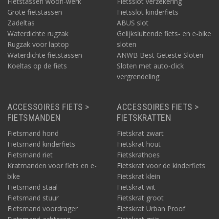
Fietstassen woon-werk
Fietsslot verzekering
Grote fietstassen
Fietsslot kinderfiets
Zadeltas
ABUS slot
Waterdichte rugzak
Gelijksluitende fiets- en e-bike
Rugzak voor laptop
sloten
Waterdichte fietstassen
ANWB Best Geteste Sloten
Koeltas op de fiets
Sloten met auto-click
vergrendeling
ACCESSOIRES FIETS >
ACCESSOIRES FIETS >
FIETSMANDEN
FIETSKRATTEN
Fietsmand hond
Fietskrat zwart
Fietsmand kinderfiets
Fietskrat hout
Fietsmand riet
Fietskrathoes
Kratmanden voor fiets en e-
Fietskrat voor de kinderfiets
bike
Fietskrat klein
Fietsmand staal
Fietskrat wit
Fietsmand stuur
Fietskrat groot
Fietsmand voordrager
Fietskrat Urban Proof