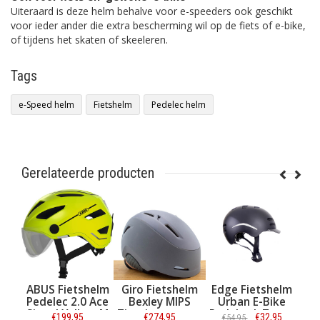
Uiteraard is deze helm behalve voor e-speeders ook geschikt
voor ieder ander die extra bescherming wil op de fiets of e-bike,
of tijdens het skaten of skeeleren.
Tags
e-Speed helm
Fietshelm
Pedelec helm
Gerelateerde producten
tshelm
Giro Fietshelm
Edge Fietshelm
AGU Zadeltas
.0 Ace
Bexley MIPS
Urban E-Bike
Shelter Clean
llow M
Titanium - maat
Pedelec L Zwart
Medium Zwart
95
€274,95
€32,95
€29,95
€54,95