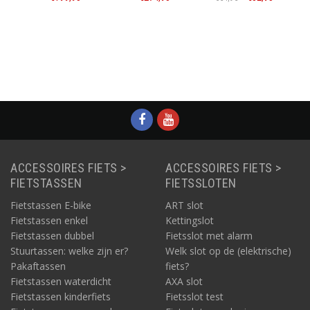
L
atie
Informatie
Informatie
Informatie
ACCESSOIRES FIETS >
ACCESSOIRES FIETS >
FIETSTASSEN
FIETSSLOTEN
Fietstassen E-bike
ART slot
Fietstassen enkel
Kettingslot
Fietstassen dubbel
Fietsslot met alarm
Stuurtassen: welke zijn er?
Welk slot op de (elektrische)
Pakaftassen
fiets?
Fietstassen waterdicht
AXA slot
Fietstassen kinderfiets
Fietsslot test