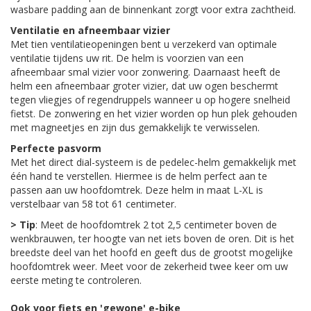
wasbare padding aan de binnenkant zorgt voor extra zachtheid.
Ventilatie en afneembaar vizier
Met tien ventilatieopeningen bent u verzekerd van optimale
ventilatie tijdens uw rit. De helm is voorzien van een
afneembaar smal vizier voor zonwering. Daarnaast heeft de
helm een afneembaar groter vizier, dat uw ogen beschermt
tegen vliegjes of regendruppels wanneer u op hogere snelheid
fietst. De zonwering en het vizier worden op hun plek gehouden
met magneetjes en zijn dus gemakkelijk te verwisselen.
Perfecte pasvorm
Met het direct dial-systeem is de pedelec-helm gemakkelijk met
één hand te verstellen. Hiermee is de helm perfect aan te
passen aan uw hoofdomtrek. Deze helm in maat L-XL is
verstelbaar van 58 tot 61 centimeter.
> Tip
: Meet de hoofdomtrek 2 tot 2,5 centimeter boven de
wenkbrauwen, ter hoogte van net iets boven de oren. Dit is het
breedste deel van het hoofd en geeft dus de grootst mogelijke
hoofdomtrek weer. Meet voor de zekerheid twee keer om uw
eerste meting te controleren.
Ook voor fiets en 'gewone' e-bike