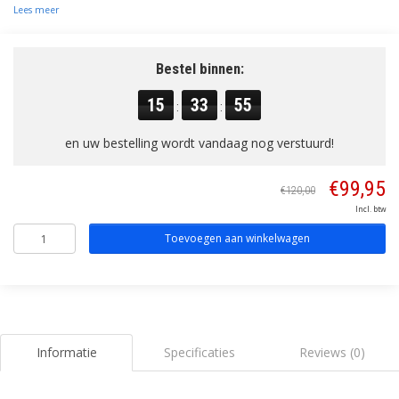
Lees meer
Bestel binnen:
15
33
55
:
:
en uw bestelling wordt vandaag nog verstuurd!
€99,95
€120,00
Incl. btw
Toevoegen aan winkelwagen
Informatie
Specificaties
Reviews (0)