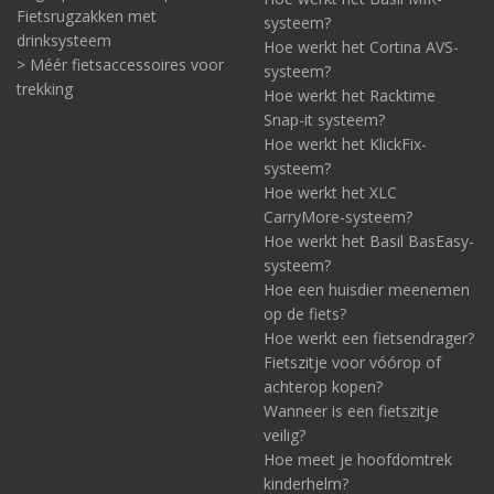
Fietsrugzakken met
systeem?
drinksysteem
Hoe werkt het Cortina AVS-
> Méér fietsaccessoires voor
systeem?
trekking
Hoe werkt het Racktime
Snap-it systeem?
Hoe werkt het KlickFix-
systeem?
Hoe werkt het XLC
CarryMore-systeem?
Hoe werkt het Basil BasEasy-
systeem?
Hoe een huisdier meenemen
op de fiets?
Hoe werkt een fietsendrager?
Fietszitje voor vóórop of
achterop kopen?
Wanneer is een fietszitje
veilig?
Hoe meet je hoofdomtrek
kinderhelm?