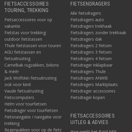
FIETSACCESSOIRES
FIETSENDRAGERS
TOURING, TREKKING
Alle fietsdragers
Fietsaccessoires voor op
Fietsdragers auto
vakantie
Fietsdragers trekhaak
Fietstas voor trekking:
Fietsdragers zonder trekhaak
outdoor fietstassen
Fietsdragers dak
Thule fietstassen voor touren
Fietsdragers 2 fietsen
AGU fietstassen en
Fietsdragers 3 fietsen
fietsuitrusting
Fietsdragers 4 fietsen
Camelbak rugzakken, bidons
Fietsdrager inklapbaar
& méér
Fietsdragers Thule
Jack Wolfskin fietsuitrusting
Fietsdragers ANWB
ook voor kind
Fietsdragers Marktplaats
Vaude fietsuitrusting
Fietsdrager accessoires
Fietscomputers
Fietsdrager kopen
Helm voor tourfietsen
Fietsdrager voor tourfietsen
FIETSACCESSOIRES
Fietsnavigatie / navigatie voor
UITLEG & ADVIES
trekking
Regenpakken voor op de fiets
Hoe werkt het Basil MIK-