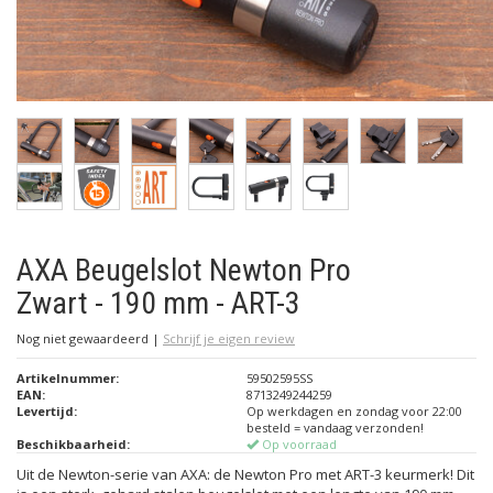
AXA Beugelslot Newton Pro
Zwart - 190 mm - ART-3
Nog niet gewaardeerd
|
Schrijf je eigen review
Artikelnummer:
59502595SS
EAN:
8713249244259
Levertijd:
Op werkdagen en zondag voor 22:00
besteld = vandaag verzonden!
Beschikbaarheid:
Op voorraad
Uit de Newton-serie van AXA: de Newton Pro met ART-3 keurmerk! Dit