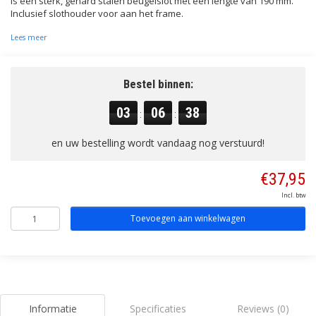
is een sterk, gehard stalen beugelslot met een lengte van 190 mm.
Inclusief slothouder voor aan het frame.
Lees meer
Bestel binnen:
03
06
37
:
:
en uw bestelling wordt vandaag nog verstuurd!
€37,95
Incl. btw
Toevoegen aan winkelwagen
Informatie
Specificaties
Reviews (0)