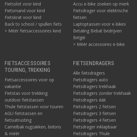
Fietsslot voor kind
Accu e-bike zoeken op merk
Fietsmand voor kind
Fietsdrager voor elektrische
Fietskrat voor kind
fietsen
Back to school / spullen fiets
Laptoptassen voor e-bikes
> Méér fietsaccessoires kind
Betaling Bebat bedrijven
België
> Méér accessoires e-bike
FIETSACCESSOIRES
FIETSENDRAGERS
TOURING, TREKKING
Alle fietsdragers
Fietsaccessoires voor op
Fietsdragers auto
vakantie
Fietsdragers trekhaak
Fietstas voor trekking:
Fietsdragers zonder trekhaak
outdoor fietstassen
Fietsdragers dak
Thule fietstassen voor touren
Fietsdragers 2 fietsen
AGU fietstassen en
Fietsdragers 3 fietsen
fietsuitrusting
Fietsdragers 4 fietsen
Camelbak rugzakken, bidons
Fietsdrager inklapbaar
& méér
Fietsdragers Thule