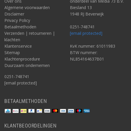
Over ons
onderdeel van Media 73 B.V.
Algemene voorwaarden
Biesland 13
Disclaimer
1948 RJ Beverwijk
Privacy Policy
Betaalmethoden
0251-748741
Verzenden | retourneren |
[email protected]
klachten
Klantenservice
KvK nummer: 61011983
Sitemap
BTW nummer:
Klachtenprocedure
NL854164637B01
Duurzaam ondernemen
0251-748741
[email protected]
BETAALMETHODEN
KLANTBEOORDELINGEN