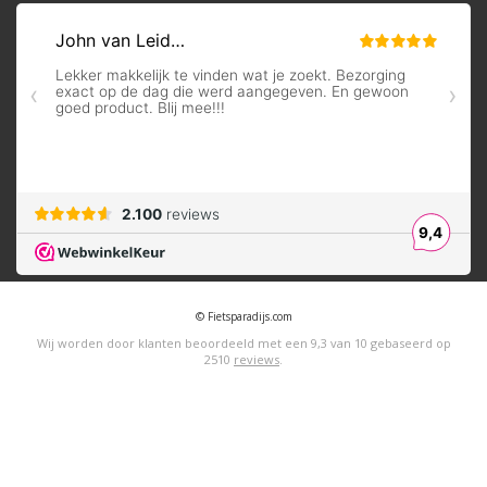
© Fietsparadijs.com
Wij worden door klanten beoordeeld met een
9,3
van
10
gebaseerd op
2510
reviews
.