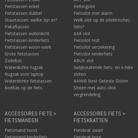
Fietstassen enkel
Kettingslot
Fietstassen dubbel
Fietsslot met alarm
Stuurtassen: welke zijn er?
Welk slot op de (elektrische)
Pakaftassen
fiets?
Fietstassen waterdicht
AXA slot
Fietstassen kinderfiets
Fietsslot test
Fietstassen woon-werk
Fietsslot verzekering
Grote fietstassen
Fietsslot kinderfiets
Zadeltas
ABUS slot
Waterdichte rugzak
Gelijksluitende fiets- en e-bike
Rugzak voor laptop
sloten
Waterdichte fietstassen
ANWB Best Geteste Sloten
Koeltas op de fiets
Sloten met auto-click
vergrendeling
ACCESSOIRES FIETS >
ACCESSOIRES FIETS >
FIETSMANDEN
FIETSKRATTEN
Fietsmand hond
Fietskrat zwart
Fietsmand kinderfiets
Fietskrat hout