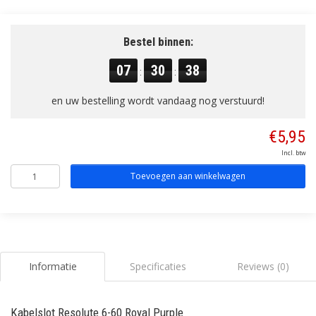
Bestel binnen:
07
30
37
:
:
en uw bestelling wordt vandaag nog verstuurd!
€5,95
Incl. btw
Toevoegen aan winkelwagen
Informatie
Specificaties
Reviews (0)
Kabelslot Resolute 6-60 Royal Purple