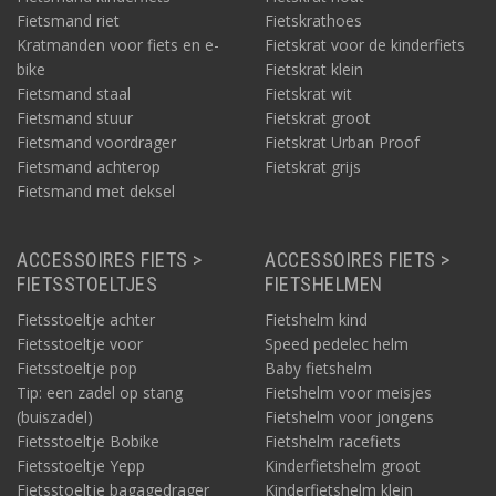
Fietsmand riet
Fietskrathoes
Kratmanden voor fiets en e-
Fietskrat voor de kinderfiets
bike
Fietskrat klein
Fietsmand staal
Fietskrat wit
Fietsmand stuur
Fietskrat groot
Fietsmand voordrager
Fietskrat Urban Proof
Fietsmand achterop
Fietskrat grijs
Fietsmand met deksel
ACCESSOIRES FIETS >
ACCESSOIRES FIETS >
FIETSSTOELTJES
FIETSHELMEN
Fietsstoeltje achter
Fietshelm kind
Fietsstoeltje voor
Speed pedelec helm
Fietsstoeltje pop
Baby fietshelm
Tip: een zadel op stang
Fietshelm voor meisjes
(buiszadel)
Fietshelm voor jongens
Fietsstoeltje Bobike
Fietshelm racefiets
Fietsstoeltje Yepp
Kinderfietshelm groot
Fietsstoeltje bagagedrager
Kinderfietshelm klein