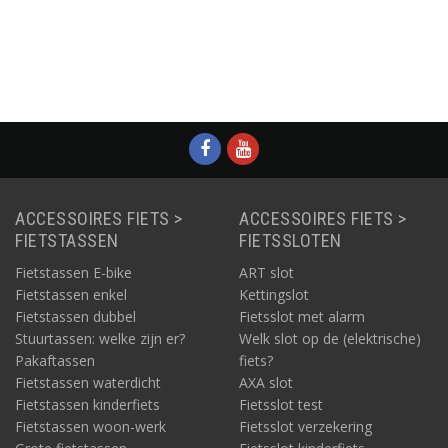
Ringslot
Ringslot Victory
Defender
Informatie
Informatie
Informatie
ACCESSOIRES FIETS >
ACCESSOIRES FIETS >
FIETSTASSEN
FIETSSLOTEN
Fietstassen E-bike
ART slot
Fietstassen enkel
Kettingslot
Fietstassen dubbel
Fietsslot met alarm
Stuurtassen: welke zijn er?
Welk slot op de (elektrische)
Pakaftassen
fiets?
Fietstassen waterdicht
AXA slot
Fietstassen kinderfiets
Fietsslot test
Fietstassen woon-werk
Fietsslot verzekering