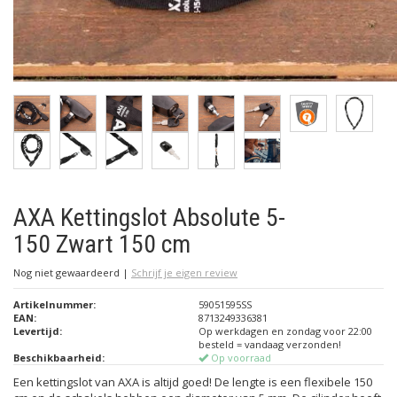
AXA Kettingslot Absolute 5-
150 Zwart 150 cm
Nog niet gewaardeerd
|
Schrijf je eigen review
Artikelnummer:
59051595SS
EAN:
8713249336381
Levertijd:
Op werkdagen en zondag voor 22:00
besteld = vandaag verzonden!
Beschikbaarheid:
Op voorraad
Een kettingslot van AXA is altijd goed! De lengte is een flexibele 150