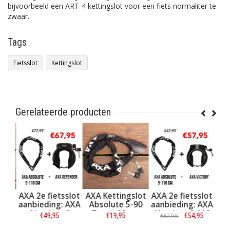
bijvoorbeeld een ART-4 kettingslot voor een fiets normaliter te
zwaar.
Tags
Fietsslot
Kettingslot
Gerelateerde producten
slot
AXA 2e fietsslot
AXA Kettingslot
AXA 2e fietsslot
-90
aanbieding: AXA
Absolute 5-90
aanbieding: AXA
cm
Absolute 9
Zwart 90 cm
Absolute 9 110
€49,95
€19,95
€54,95
€67,95
110ART-2 + AXA
ART-2 + AXA