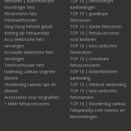
Retouren | Buitenkansjes!
TOP 10 | fietsstoeltjes
Voordrager fiets
aanbiedingen
Windscherm fiets
TOP 10 | goedkope
Fietskaarthouder
fietstassen
Ding Dong fietsbel geluid
TOP 10 | sterke fietssloten
Korting op Fietsparadijs
TOP 10 | fietsaccessoires
Accu elektrische fiets
voor kinderen
vervangen
TOP 10 | best verkochte
Acculader elektrische fiets
fietskratten
vervangen
TOP 10 | onmisbare
Telefoonhouder fiets
fietsaccessoires
Vaderdag cadeau: originele
TOP 10 | kinderfietshelm
ideeën!
aanbieding
Moederdag cadeau: tips en
TOP 10 | fietskrat aanbieding
ideeën!
TOP 10 | best verkochte
Accessoires voor longtailfiets
fietsmanden
> Méér fietsaccessoires
TOP 10 | Moederdag cadeau
Fietsparadijs.com reviews en
beoordelingen