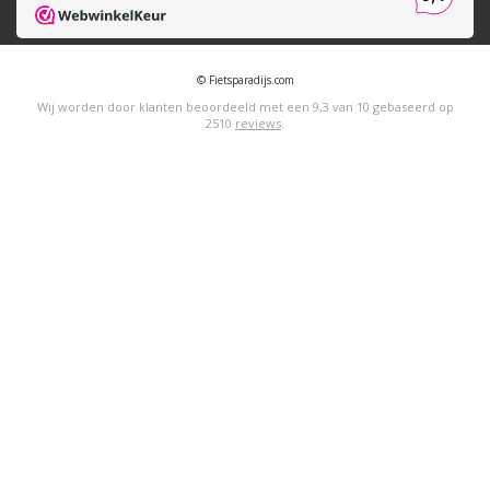
© Fietsparadijs.com
Wij worden door klanten beoordeeld met een
9,3
van
10
gebaseerd op
2510
reviews
.