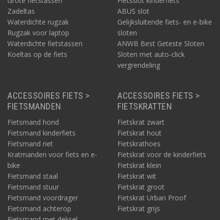
Grote fietstassen
Fietsslot kinderfiets
Zadeltas
ABUS slot
Waterdichte rugzak
Gelijksluitende fiets- en e-bike
Rugzak voor laptop
sloten
Waterdichte fietstassen
ANWB Best Geteste Sloten
Koeltas op de fiets
Sloten met auto-click
vergrendeling
ACCESSOIRES FIETS >
ACCESSOIRES FIETS >
FIETSMANDEN
FIETSKRATTEN
Fietsmand hond
Fietskrat zwart
Fietsmand kinderfiets
Fietskrat hout
Fietsmand riet
Fietskrathoes
Kratmanden voor fiets en e-
Fietskrat voor de kinderfiets
bike
Fietskrat klein
Fietsmand staal
Fietskrat wit
Fietsmand stuur
Fietskrat groot
Fietsmand voordrager
Fietskrat Urban Proof
Fietsmand achterop
Fietskrat grijs
Fietsmand met deksel