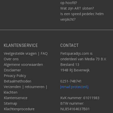
op hoofd?
Wat zijn ART sloten?
Is een speed pedelec helm
verplicht?
KLANTENSERVICE
CONTACT
Veelgestelde vragen | FAQ
Fietsparadijs.com is
Over ons
onderdeel van Media 73 B.V.
Algemene voorwaarden
Biesland 13
Disclaimer
1948 RJ Beverwijk
Privacy Policy
Betaalmethoden
0251-748741
Verzenden | retourneren |
[email protected]
klachten
Klantenservice
KvK nummer: 61011983
Sitemap
BTW nummer:
Klachtenprocedure
NL854164637B01