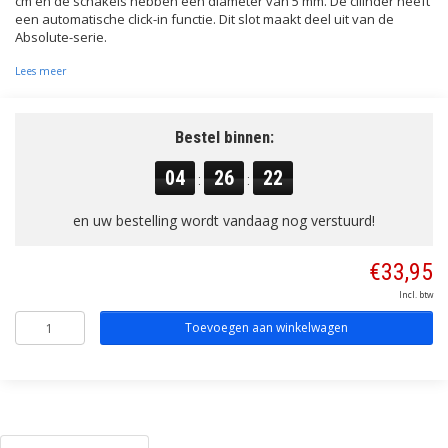
cm en de schakels hebben een diameter van 5 mm. De cilinder heeft
een automatische click-in functie. Dit slot maakt deel uit van de
Absolute-serie.
Lees meer
Bestel binnen:
04
26
21
:
:
en uw bestelling wordt vandaag nog verstuurd!
€33,95
Incl. btw
Toevoegen aan winkelwagen