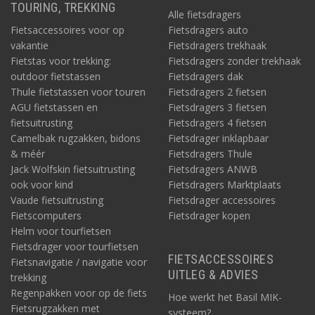
TOURING, TREKKING
Alle fietsdragers
Fietsaccessoires voor op
Fietsdragers auto
vakantie
Fietsdragers trekhaak
Fietstas voor trekking:
Fietsdragers zonder trekhaak
outdoor fietstassen
Fietsdragers dak
Thule fietstassen voor touren
Fietsdragers 2 fietsen
AGU fietstassen en
Fietsdragers 3 fietsen
fietsuitrusting
Fietsdragers 4 fietsen
Camelbak rugzakken, bidons
Fietsdrager inklapbaar
& méér
Fietsdragers Thule
Jack Wolfskin fietsuitrusting
Fietsdragers ANWB
ook voor kind
Fietsdragers Marktplaats
Vaude fietsuitrusting
Fietsdrager accessoires
Fietscomputers
Fietsdrager kopen
Helm voor tourfietsen
Fietsdrager voor tourfietsen
FIETSACCESSOIRES
Fietsnavigatie / navigatie voor
UITLEG & ADVIES
trekking
Regenpakken voor op de fiets
Hoe werkt het Basil MIK-
Fietsrugzakken met
systeem?