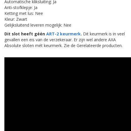
Automatische kliksluiting: Ja
Anti-stofklepje: Ja
Ketting met lus: Nee
Kleur: Zwart
Gelijksluitend leveren mogelijk: Nee
Dit slot heeft géén
ART-2 keurmerk
.
Dit keurmerk is in veel
gevallen een eis van de verzekeraar. Er zijn wel andere AXA
Absolute sloten mét keurmerk. Zie de Gerelateerde producten.