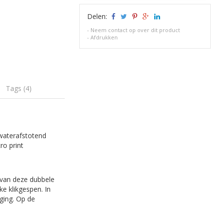
Delen:
-
Neem contact op over dit product
-
Afdrukken
Tags (4)
 waterafstotend
ro print
n van deze dubbele
e klikgespen. In
ging. Op de