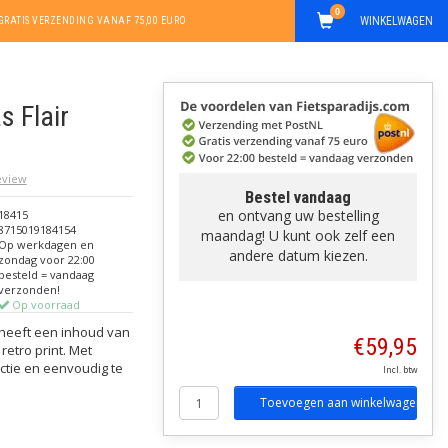
0
WINKELWAGEN
GRATIS VERZENDING VANAF 75,00 EURO
s Flair
review
Bestel vandaag
en ontvang uw bestelling
18415
8715019184154
maandag! U kunt ook zelf een
Op werkdagen en
andere datum kiezen.
zondag voor 22:00
besteld = vandaag
verzonden!
Op voorraad
l heeft een inhoud van
€59,95
 retro print. Met
ctie en eenvoudig te
Incl. btw
Toevoegen aan winkelwagen