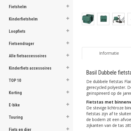
Fietshelm
Kinderfietshelm
Loopfiets
Fietsendrager
Informatie
Alle fietsaccessoires
Kinderfiets accessoires
Basil Dubbele fietst
TOP 10
De dubbele fietstas Fla
gerecycled polyester. D
geïnspireerd op de jar
Korting
Fietstas met binnen
E-bike
De stevige lichtroze bi
fietstas zijn af te slu
Touring
de bodem zit een afvoe
zijkanten van de tas zit
Fiets en dier