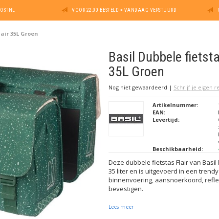
POSTNL
VOOR 22:00 BESTELD = VANDAAG VERSTUURD
lair 35L Groen
Basil Dubbele fietsta
35L Groen
Nog niet gewaardeerd
|
Schrijf je eigen 
Artikelnummer:
EAN:
Levertijd:
Beschikbaarheid:
Deze dubbele fietstas Flair van Basi
35 liter en is uitgevoerd in een trendy
binnenvoering, aansnoerkoord, refle
bevestigen.
Lees meer