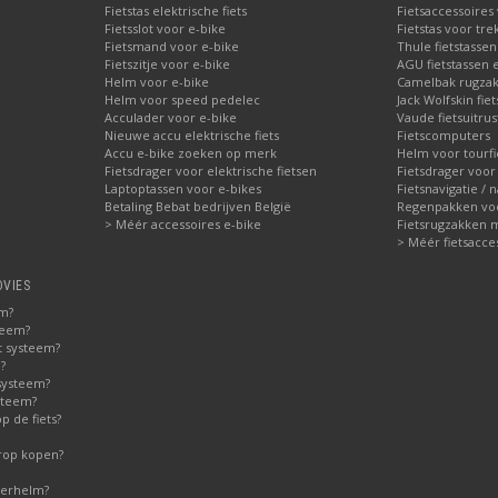
Fietstas elektrische fiets
Fietsaccessoires
Fietsslot voor e-bike
Fietstas voor tre
Fietsmand voor e-bike
Thule fietstasse
Fietszitje voor e-bike
AGU fietstassen e
Helm voor e-bike
Camelbak rugzak
Helm voor speed pedelec
Jack Wolfskin fie
Acculader voor e-bike
Vaude fietsuitrus
Nieuwe accu elektrische fiets
Fietscomputers
Accu e-bike zoeken op merk
Helm voor tourfi
Fietsdrager voor elektrische fietsen
Fietsdrager voor
Laptoptassen voor e-bikes
Fietsnavigatie / 
Betaling Bebat bedrijven België
Regenpakken voor
> Méér accessoires e-bike
Fietsrugzakken 
> Méér fietsacce
DVIES
em?
teem?
t systeem?
?
systeem?
steem?
 de fiets?
erop kopen?
derhelm?