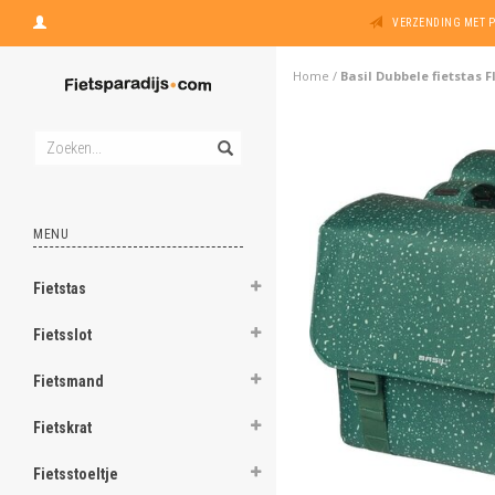
VERZENDING MET 
Home
/
Basil Dubbele fietstas F
MENU
Fietstas
Fietsslot
Fietsmand
Fietskrat
Fietsstoeltje