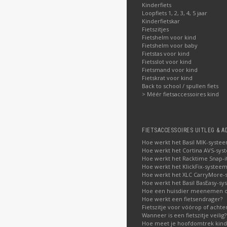
Kinderfiets
Loopfiets 1, 2, 3, 4, 5 jaar
Kinderfietskar
Fietszitjes
Fietshelm voor kind
Fietshelm voor baby
Fietstas voor kind
Fietsslot voor kind
Fietsmand voor kind
Fietskrat voor kind
Back to school / spullen fiets
> Méér fietsaccessoires kind
FIETSACCESSOIRES UITLEG & A
Hoe werkt het Basil MIK-syste
Hoe werkt het Cortina AVS-sys
Hoe werkt het Racktime Snap-i
Hoe werkt het KlickFix-systeem
Hoe werkt het XLC CarryMore-
Hoe werkt het Basil BasEasy-sy
Hoe een huisdier meenemen op
Hoe werkt een fietsendrager?
Fietszitje voor vóórop of acht
Wanneer is een fietszitje veilig?
Hoe meet je hoofdomtrek kin