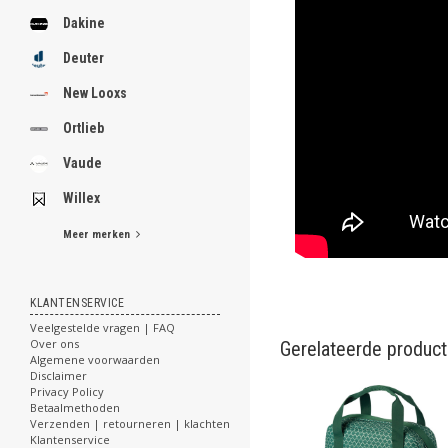
Dakine
Deuter
New Looxs
Ortlieb
Vaude
Willex
Meer merken
KLANTENSERVICE
Veelgestelde vragen | FAQ
Over ons
Gerelateerde produc
Algemene voorwaarden
Disclaimer
Privacy Policy
Betaalmethoden
Verzenden | retourneren | klachten
Klantenservice