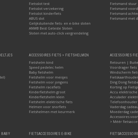
Fietsslot test
Fietsmand stuur
Fietsslot verzekering
Fietsmand voord
Fietsslot kinderfiets
Fietsmand achte
ABUS slot
Fietsmand met d
Gelijksluitende fiets- en e-bike sloten
ANWB Best Geteste Sloten
Sloten met auto-click vergrendeling
OELTJES
ACCESSOIRES FIETS > FIETSHELMEN
ACCESSOIRES FIE
Fietshelm kind
Retouren | Buite
Speed pedelec helm
Voordrager fiets
Baby fietshelm
Windscherm fiet
del)
Fietshelm voor meisjes
Fietskaarthoude
Fietshelm voor jongens
Ding Dong fietsbe
Fietshelm racefiets
Korting op Fietsp
Kinderfietshelm groot
Accu elektrische
Kinderfietshelm klein
Acculader elektr
Fietshelm elektrische fiets
Telefoonhouder f
Helmen voor snorfiets
Vaderdag cadeau:
Fietshelmen met keurmerk
Moederdag cadea
Accessoires voor 
> Méér fietsacce
, BABY
FIETSACCESSOIRES E-BIKE
FIETSACCESSOIR