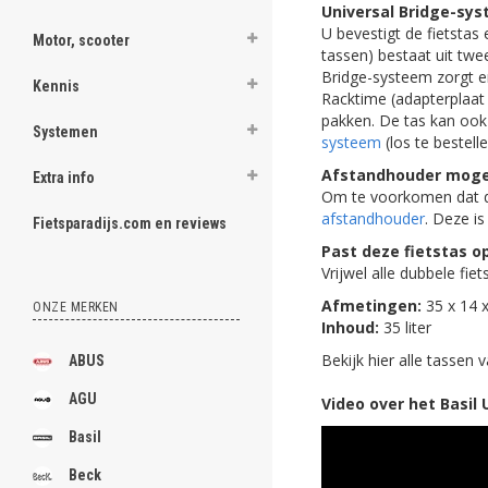
Universal Bridge-sy
U bevestigt de fietsta
Motor, scooter
tassen) bestaat uit twe
Bridge-systeem zorgt e
Kennis
Racktime (adapterplaat 
pakken. De tas kan oo
Systemen
systeem
(los te bestelle
Afstandhouder mogel
Extra info
Om te voorkomen dat d
afstandhouder
. Deze is
Fietsparadijs.com en reviews
Past deze fietstas op
Vrijwel alle dubbele fi
Afmetingen:
35 x 14 
ONZE MERKEN
Inhoud:
35 liter
Bekijk hier alle tassen 
ABUS
AGU
Video over het Basil
Basil
Beck