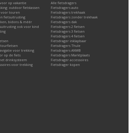
 voor op vakantie
Alle fietsdragers
kking: outdoor fietstassen
Fietsdragers auto
n voor touren
Fietsdragers trekhaak
n fietsuitrusting
Fietsdragers zonder trekhaak
ken, bidons & méér
Fietsdragers dak
tsuitrusting ook voor kind
Fietsdragers 2 fietsen
ting
Fietsdragers 3 fietsen
Fietsdragers 4 fietsen
etsen
Fietsdrager inklapbaar
 tourfietsen
Fietsdragers Thule
navigatie voor trekking
Fietsdragers ANWB
 op de fiets
Fietsdragers Marktplaats
met drinksysteem
Fietsdrager accessoires
ssoires voor trekking
Fietsdrager kopen