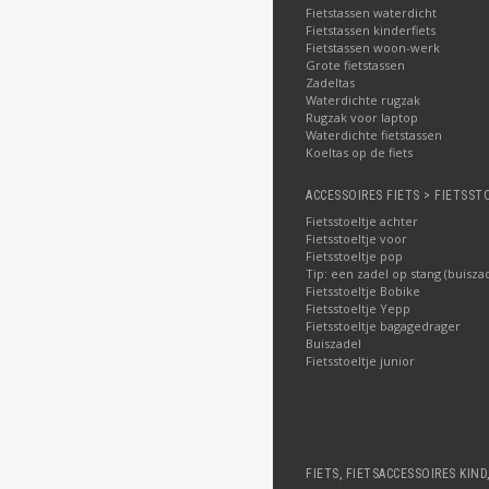
Fietstassen waterdicht
Fietstassen kinderfiets
Fietstassen woon-werk
Grote fietstassen
Zadeltas
Waterdichte rugzak
Rugzak voor laptop
Waterdichte fietstassen
Koeltas op de fiets
ACCESSOIRES FIETS > FIETSST
Fietsstoeltje achter
Fietsstoeltje voor
Fietsstoeltje pop
Tip: een zadel op stang (buisza
Fietsstoeltje Bobike
Fietsstoeltje Yepp
Fietsstoeltje bagagedrager
Buiszadel
Fietsstoeltje junior
FIETS, FIETSACCESSOIRES KIND