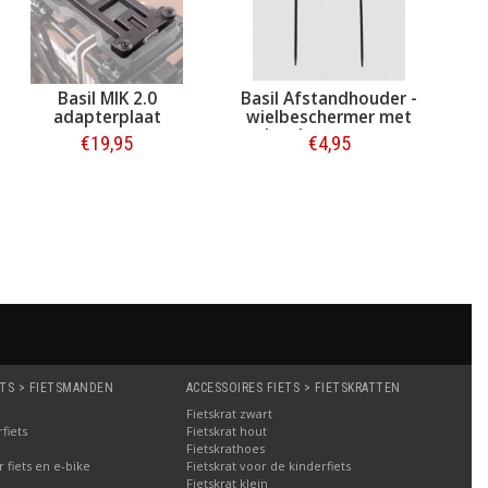
Basil MIK 2.0
Basil Afstandhouder -
Ba
adapterplaat
wielbeschermer met
Ca
achterlampmontage
€19,95
€4,95
Bestellen
Bestellen
ETS > FIETSMANDEN
ACCESSOIRES FIETS > FIETSKRATTEN
Fietskrat zwart
fiets
Fietskrat hout
Fietskrathoes
fiets en e-bike
Fietskrat voor de kinderfiets
Fietskrat klein