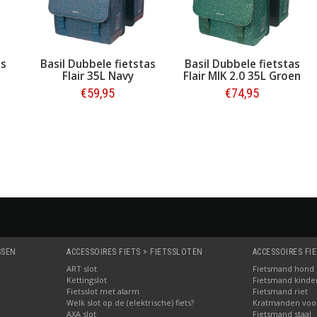
as
Basil Dubbele fietstas
Basil Dubbele fietstas
Flair 35L Navy
Flair MIK 2.0 35L Groen
€59,95
€74,95
Bestellen
Bestellen
SSEN
ACCESSOIRES FIETS > FIETSSLOTEN
ACCESSOIRES FI
ART slot
Fietsmand hond
Kettingslot
Fietsmand kinder
Fietsslot met alarm
Fietsmand riet
Welk slot op de (elektrische) fiets?
Kratmanden voor 
AXA slot
Fietsmand staal