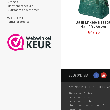
Sitemap
Klachtenprocedure
Duurzaam ondernemen
0251-748741
Basil Enkele fietst
[email protected]
Flair 18L Groen
€47,95
Bestellen
VOLG ONS VIA
ACCESSOIRES FIETS > FIETSTA
Fietstassen E-bike
Fietstassen enkel
Fietstassen dubbel
Stuurtassen: welke zijn er?
Pakaftassen