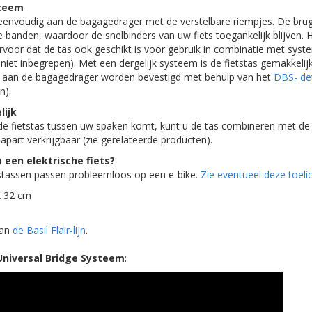
steem
s eenvoudig aan de bagagedrager met de verstelbare riempjes. De brug
e banden, waardoor de snelbinders van uw fiets toegankelijk blijven. 
rvoor dat de tas ook geschikt is voor gebruik in combinatie met syst
niet inbegrepen). Met een dergelijk systeem is de fietstas gemakkelijk 
k aan de bagagedrager worden bevestigd met behulp van het
DBS- de
n).
ijk
e fietstas tussen uw spaken komt, kunt u de tas combineren met d
 apart verkrijgbaar (zie gerelateerde producten).
 een elektrische fiets?
etstassen passen probleemloos op een e-bike.
Zie eventueel deze toelic
x 32 cm
van
de Basil Flair-lijn
.
 Universal Bridge Systeem
: