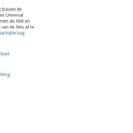
 (tussen de
Het Universal
emen als MIK en
van de fiets af te
tachable bag
e
Basil
hting.