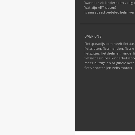
Wanneer zit kinderhelm veilig 
Wat zijn ART sloten?
Is een speed pedelec helm verp
OVER ONS
Fietsparadijs.com heeft fietstas
fietssloten, fietsmanden, fietskr
fietszitjes, fietshelmen, kinder
fietsaccessoires, kinderfietsac
méér nuttige en originele acce
fiets, scooter (en zelfs motor).