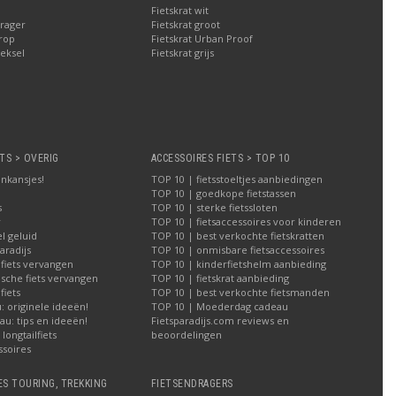
Fietskrat wit
rager
Fietskrat groot
rop
Fietskrat Urban Proof
eksel
Fietskrat grijs
TS > OVERIG
ACCESSOIRES FIETS > TOP 10
nkansjes!
TOP 10 | fietsstoeltjes aanbiedingen
TOP 10 | goedkope fietstassen
s
TOP 10 | sterke fietssloten
r
TOP 10 | fietsaccessoires voor kinderen
l geluid
TOP 10 | best verkochte fietskratten
aradijs
TOP 10 | onmisbare fietsaccessoires
 fiets vervangen
TOP 10 | kinderfietshelm aanbieding
ische fiets vervangen
TOP 10 | fietskrat aanbieding
iets
TOP 10 | best verkochte fietsmanden
 originele ideeën!
TOP 10 | Moederdag cadeau
u: tips en ideeën!
Fietsparadijs.com reviews en
longtailfiets
beoordelingen
ssoires
ES TOURING, TREKKING
FIETSENDRAGERS