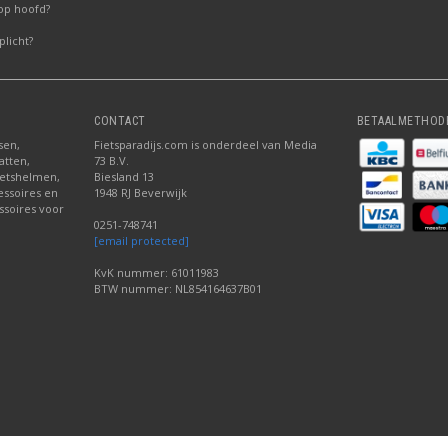
op hoofd?
licht?
CONTACT
BETAALMETHOD
sen,
Fietsparadijs.com is onderdeel van Media
atten,
73 B.V.
fietshelmen,
Biesland 13
cessoires en
1948 RJ Beverwijk
ssoires voor
0251-748741
[email protected]
KvK nummer: 61011983
BTW nummer: NL854164637B01