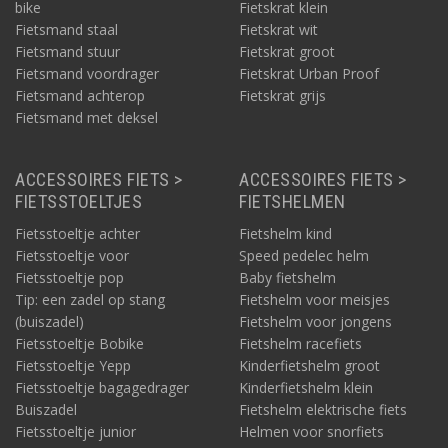
bike
Fietskrat klein
Fietsmand staal
Fietskrat wit
Fietsmand stuur
Fietskrat groot
Fietsmand voordrager
Fietskrat Urban Proof
Fietsmand achterop
Fietskrat grijs
Fietsmand met deksel
ACCESSOIRES FIETS >
ACCESSOIRES FIETS >
FIETSSTOELTJES
FIETSHELMEN
Fietsstoeltje achter
Fietshelm kind
Fietsstoeltje voor
Speed pedelec helm
Fietsstoeltje pop
Baby fietshelm
Tip: een zadel op stang
Fietshelm voor meisjes
(buiszadel)
Fietshelm voor jongens
Fietsstoeltje Bobike
Fietshelm racefiets
Fietsstoeltje Yepp
Kinderfietshelm groot
Fietsstoeltje bagagedrager
Kinderfietshelm klein
Buiszadel
Fietshelm elektrische fiets
Fietsstoeltje junior
Helmen voor snorfiets