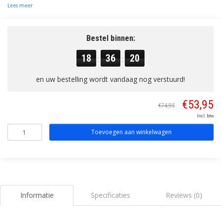
Lees meer
Bestel binnen:
18
36
20
:
:
en uw bestelling wordt vandaag nog verstuurd!
€53,95
€74,95
Incl. btw
Toevoegen aan winkelwagen
Informatie
Specificaties
Reviews (0)