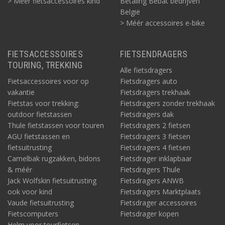
> Méér fietsaccessoires kind
Betaling Bebat bedrijven
België
> Méér accessoires e-bike
FIETSACCESSOIRES
FIETSENDRAGERS
TOURING, TREKKING
Alle fietsdragers
Fietsaccessoires voor op
Fietsdragers auto
vakantie
Fietsdragers trekhaak
Fietstas voor trekking:
Fietsdragers zonder trekhaak
outdoor fietstassen
Fietsdragers dak
Thule fietstassen voor touren
Fietsdragers 2 fietsen
AGU fietstassen en
Fietsdragers 3 fietsen
fietsuitrusting
Fietsdragers 4 fietsen
Camelbak rugzakken, bidons
Fietsdrager inklapbaar
& méér
Fietsdragers Thule
Jack Wolfskin fietsuitrusting
Fietsdragers ANWB
ook voor kind
Fietsdragers Marktplaats
Vaude fietsuitrusting
Fietsdrager accessoires
Fietscomputers
Fietsdrager kopen
Helm voor tourfietsen