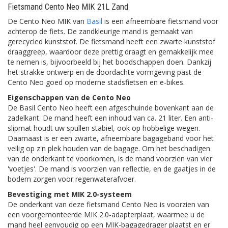
Fietsmand Cento Neo MIK 21L Zand
De Cento Neo MIK van
Basil
is een afneembare fietsmand voor
achterop de fiets. De zandkleurige mand is gemaakt van
gerecycled kunststof. De fietsmand heeft een zwarte kunststof
draaggreep, waardoor deze prettig draagt en gemakkelijk mee
te nemen is, bijvoorbeeld bij het boodschappen doen. Dankzij
het strakke ontwerp en de doordachte vormgeving past de
Cento Neo goed op moderne stadsfietsen en e-bikes.
Eigenschappen van de Cento Neo
De Basil Cento Neo heeft een afgeschuinde bovenkant aan de
zadelkant. De mand heeft een inhoud van ca. 21 liter. Een anti-
slipmat houdt uw spullen stabiel, ook op hobbelige wegen.
Daarnaast is er een zwarte, afneembare bagageband voor het
veilig op z'n plek houden van de bagage. Om het beschadigen
van de onderkant te voorkomen, is de mand voorzien van vier
'voetjes'. De mand is voorzien van reflectie, en de gaatjes in de
bodem zorgen voor regenwaterafvoer.
Bevestiging met MIK 2.0-systeem
De onderkant van deze fietsmand Cento Neo is voorzien van
een voorgemonteerde MIK 2.0-adapterplaat, waarmee u de
mand heel eenvoudig op een MIK-bagagedrager plaatst en er