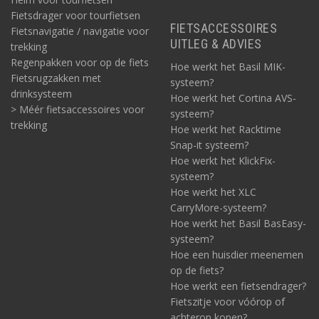
Fietsdrager voor tourfietsen
FIETSACCESSOIRES
Fietsnavigatie / navigatie voor
UITLEG & ADVIES
trekking
Regenpakken voor op de fiets
Hoe werkt het Basil MIK-
Fietsrugzakken met
systeem?
drinksysteem
Hoe werkt het Cortina AVS-
> Méér fietsaccessoires voor
systeem?
trekking
Hoe werkt het Racktime
Snap-it systeem?
Hoe werkt het KlickFix-
systeem?
Hoe werkt het XLC
CarryMore-systeem?
Hoe werkt het Basil BasEasy-
systeem?
Hoe een huisdier meenemen
op de fiets?
Hoe werkt een fietsendrager?
Fietszitje voor vóórop of
achterop kopen?