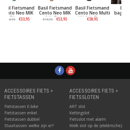
mand
Basil Fietsmand
Basil Fietsmand
Basil MIK
MIK
Cento Neo MIK
Cento Neo Multi
bagagedrager
roen
21L Zand
NX 21L Zwart
base
Cl
95
€53,95
€38,95
€19,95
€74,95
€
Informatie
Informatie
Informatie
ACCESSOIRES FIETS >
ACCESSOIRES FIETS >
FIETSTASSEN
FIETSSLOTEN
Fietstassen E-bike
ART slot
Fietstassen enkel
Kettingslot
Fietstassen dubbel
Fietsslot met alarm
Stuurtassen: welke zijn er?
Welk slot op de (elektrische)