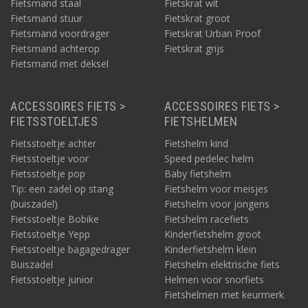
Fietsmand staal
Fietskrat wit
Fietsmand stuur
Fietskrat groot
Fietsmand voordrager
Fietskrat Urban Proof
Fietsmand achterop
Fietskrat grijs
Fietsmand met deksel
ACCESSOIRES FIETS >
ACCESSOIRES FIETS >
FIETSSTOELTJES
FIETSHELMEN
Fietsstoeltje achter
Fietshelm kind
Fietsstoeltje voor
Speed pedelec helm
Fietsstoeltje pop
Baby fietshelm
Tip: een zadel op stang
Fietshelm voor meisjes
(buiszadel)
Fietshelm voor jongens
Fietsstoeltje Bobike
Fietshelm racefiets
Fietsstoeltje Yepp
Kinderfietshelm groot
Fietsstoeltje bagagedrager
Kinderfietshelm klein
Buiszadel
Fietshelm elektrische fiets
Fietsstoeltje junior
Helmen voor snorfiets
Fietshelmen met keurmerk