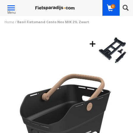
Toggle
0
Menu
navigation
Home
/
Basil Fietsmand Cento Neo MIK 21L Zwart