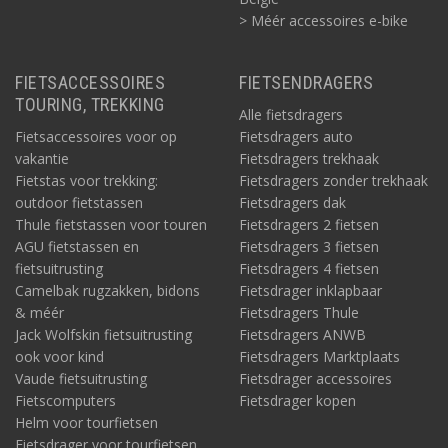
> Méér accessoires e-bike
FIETSACCESSOIRES
FIETSENDRAGERS
TOURING, TREKKING
Alle fietsdragers
Fietsaccessoires voor op
Fietsdragers auto
vakantie
Fietsdragers trekhaak
Fietstas voor trekking:
Fietsdragers zonder trekhaak
outdoor fietstassen
Fietsdragers dak
Thule fietstassen voor touren
Fietsdragers 2 fietsen
AGU fietstassen en
Fietsdragers 3 fietsen
fietsuitrusting
Fietsdragers 4 fietsen
Camelbak rugzakken, bidons
Fietsdrager inklapbaar
& méér
Fietsdragers Thule
Jack Wolfskin fietsuitrusting
Fietsdragers ANWB
ook voor kind
Fietsdragers Marktplaats
Vaude fietsuitrusting
Fietsdrager accessoires
Fietscomputers
Fietsdrager kopen
Helm voor tourfietsen
Fietsdrager voor tourfietsen