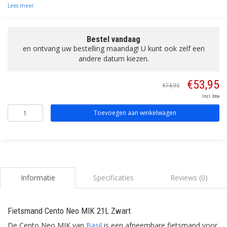
Lees meer
Bestel vandaag
en ontvang uw bestelling maandag! U kunt ook zelf een
andere datum kiezen.
€53,95
€74,95
Incl. btw
Toevoegen aan winkelwagen
Informatie
Specificaties
Reviews (0)
Fietsmand Cento Neo MIK 21L Zwart
De Cento Neo MIK van
Basil
is een afneembare fietsmand voor