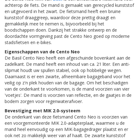
achterop de fiets. De mand is gemaakt van gerecycled kunststof
en uitgevoerd in het zwart. De fietsmand heeft een bruine
kunststof draaggreep, waardoor deze prettig draagt en
gemakkelijk mee te nemen is, bijvoorbeeld bij het
boodschappen doen. Dankzij het strakke ontwerp en de
doordachte vormgeving past de Cento Neo goed op moderne
stadsfietsen en e-bikes.
Eigenschappen van de Cento Neo
De Basil Cento Neo heeft een afgeschuinde bovenkant aan de
zadelkant. De mand heeft een inhoud van ca. 21 liter. Een anti-
slipmat houdt uw spullen stabiel, ook op hobbelige wegen.
Daarnaast is er een zwarte, afneembare bagageband voor het
veilig op z'n plek houden van de bagage. Om het beschadigen
van de onderkant te voorkomen, is de mand voorzien van vier
'voetjes'. De mand is voorzien van reflectie, en de gaatjes in de
bodem zorgen voor regenwaterafvoer.
Bevestiging met MIK 2.0-systeem
De onderkant van deze fietsmand Cento Neo is voorzien van
een voorgemonteerde MIK 2.0-adapterplaat, waarmee u de
mand heel eenvoudig op een MIK-bagagedrager plaatst en er
ook net zo makkelijk weer van af haalt. De zwarte kunststof