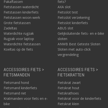
Pakaftassen
fiets?
Fietstassen waterdicht
AXA slot
Fietstassen kinderfiets
Fietsslot test
Fietstassen woon-werk
Fietsslot verzekering
Grote fietstassen
Fietsslot kinderfiets
Zadeltas
ABUS slot
Waterdichte rugzak
Gelijksluitende fiets- en e-bike
Rugzak voor laptop
sloten
Waterdichte fietstassen
ANWB Best Geteste Sloten
Koeltas op de fiets
Sloten met auto-click
vergrendeling
ACCESSOIRES FIETS >
ACCESSOIRES FIETS >
FIETSMANDEN
FIETSKRATTEN
Fietsmand hond
Fietskrat zwart
Fietsmand kinderfiets
Fietskrat hout
Fietsmand riet
Fietskrathoes
Kratmanden voor fiets en e-
Fietskrat voor de kinderfiets
bike
Fietskrat klein