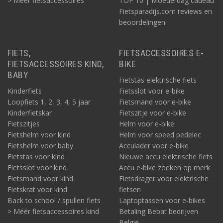
> Méér fietsaccessoires
TOP 10 | Moederdag cadeau
Fietsparadijs.com reviews en
beoordelingen
FIETS,
FIETSACCESSOIRES E-
FIETSACCESSOIRES KIND,
BIKE
BABY
Fietstas elektrische fiets
Kinderfiets
Fietsslot voor e-bike
Loopfiets 1, 2, 3, 4, 5 jaar
Fietsmand voor e-bike
Kinderfietskar
Fietszitje voor e-bike
Fietszitjes
Helm voor e-bike
Fietshelm voor kind
Helm voor speed pedelec
Fietshelm voor baby
Acculader voor e-bike
Fietstas voor kind
Nieuwe accu elektrische fiets
Fietsslot voor kind
Accu e-bike zoeken op merk
Fietsmand voor kind
Fietsdrager voor elektrische
Fietskrat voor kind
fietsen
Back to school / spullen fiets
Laptoptassen voor e-bikes
> Méér fietsaccessoires kind
Betaling Bebat bedrijven
België