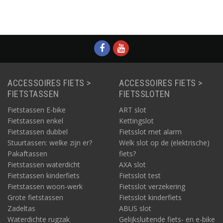
ACCESSOIRES FIETS >
ACCESSOIRES FIETS >
FIETSTASSEN
FIETSSLOTEN
Fietstassen E-bike
ART slot
Fietstassen enkel
Kettingslot
Fietstassen dubbel
Fietsslot met alarm
Stuurtassen: welke zijn er?
Welk slot op de (elektrische)
Pakaftassen
fiets?
Fietstassen waterdicht
AXA slot
Fietstassen kinderfiets
Fietsslot test
Fietstassen woon-werk
Fietsslot verzekering
Grote fietstassen
Fietsslot kinderfiets
Zadeltas
ABUS slot
Waterdichte rugzak
Gelijksluitende fiets- en e-bike