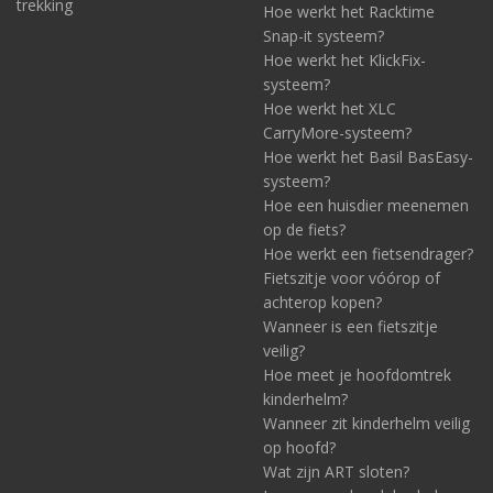
trekking
Hoe werkt het Racktime
Snap-it systeem?
Hoe werkt het KlickFix-
systeem?
Hoe werkt het XLC
CarryMore-systeem?
Hoe werkt het Basil BasEasy-
systeem?
Hoe een huisdier meenemen
op de fiets?
Hoe werkt een fietsendrager?
Fietszitje voor vóórop of
achterop kopen?
Wanneer is een fietszitje
veilig?
Hoe meet je hoofdomtrek
kinderhelm?
Wanneer zit kinderhelm veilig
op hoofd?
Wat zijn ART sloten?