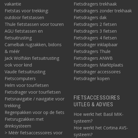
vakantie
Fietsdragers trekhaak
Fietstas voor trekking:
Fietsdragers zonder trekhaak
outdoor fietstassen
Fietsdragers dak
Thule fietstassen voor touren
Fietsdragers 2 fietsen
AGU fietstassen en
Fietsdragers 3 fietsen
fietsuitrusting
Fietsdragers 4 fietsen
Camelbak rugzakken, bidons
Fietsdrager inklapbaar
& méér
Fietsdragers Thule
Jack Wolfskin fietsuitrusting
Fietsdragers ANWB
ook voor kind
Fietsdragers Marktplaats
Vaude fietsuitrusting
Fietsdrager accessoires
Fietscomputers
Fietsdrager kopen
Helm voor tourfietsen
Fietsdrager voor tourfietsen
FIETSACCESSOIRES
Fietsnavigatie / navigatie voor
UITLEG & ADVIES
trekking
Regenpakken voor op de fiets
Hoe werkt het Basil MIK-
Fietsrugzakken met
systeem?
drinksysteem
Hoe werkt het Cortina AVS-
> Méér fietsaccessoires voor
systeem?