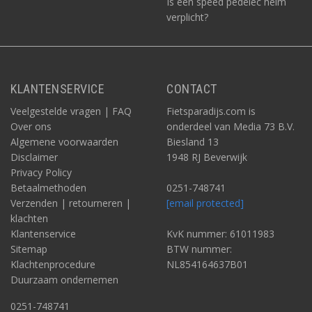
Is een speed pedelec helm
verplicht?
KLANTENSERVICE
CONTACT
Veelgestelde vragen | FAQ
Fietsparadijs.com is
Over ons
onderdeel van Media 73 B.V.
Algemene voorwaarden
Biesland 13
Disclaimer
1948 RJ Beverwijk
Privacy Policy
Betaalmethoden
0251-748741
Verzenden | retourneren |
[email protected]
klachten
Klantenservice
KvK nummer: 61011983
Sitemap
BTW nummer:
Klachtenprocedure
NL854164637B01
Duurzaam ondernemen
0251-748741