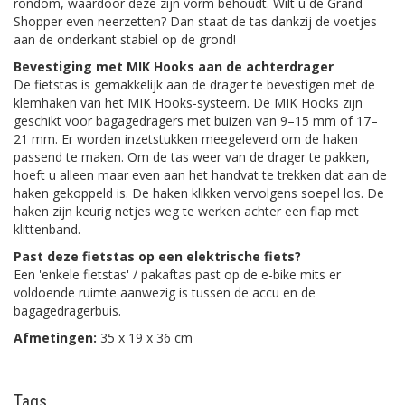
rondom, waardoor deze zijn vorm behoudt. Wilt u de Grand
Shopper even neerzetten? Dan staat de tas dankzij de voetjes
aan de onderkant stabiel op de grond!
Bevestiging met MIK Hooks aan de achterdrager
De fietstas is gemakkelijk aan de drager te bevestigen met de
klemhaken van het MIK Hooks-systeem. De MIK Hooks zijn
geschikt voor bagagedragers met buizen van 9–15 mm of 17–
21 mm. Er worden inzetstukken meegeleverd om de haken
passend te maken. Om de tas weer van de drager te pakken,
hoeft u alleen maar even aan het handvat te trekken dat aan de
haken gekoppeld is. De haken klikken vervolgens soepel los. De
haken zijn keurig netjes weg te werken achter een flap met
klittenband.
Past deze fietstas op een elektrische fiets?
Een 'enkele fietstas' / pakaftas past op de e-bike mits er
voldoende ruimte aanwezig is tussen de accu en de
bagagedragerbuis.
Afmetingen:
35 x 19 x 36 cm
Tags