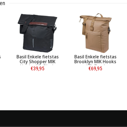
ten
as
Basil Enkele fietstas
Basil Enkele fietstas
K
City Shopper MIK
Brooklyn MIK Hooks
Hooks 16L Black
17L Zand
€39,95
€69,95
t
Bestellen
Bestellen