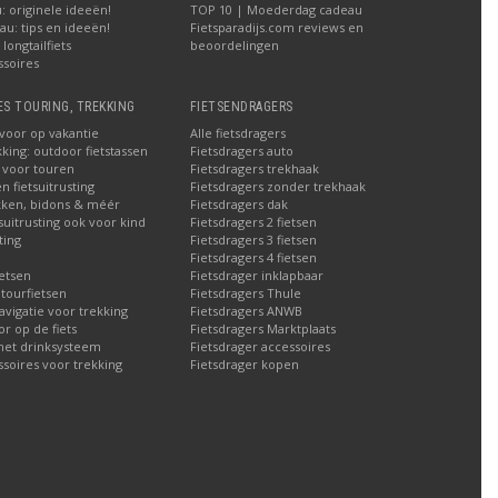
 originele ideeën!
TOP 10 | Moederdag cadeau
u: tips en ideeën!
Fietsparadijs.com reviews en
longtailfiets
beoordelingen
ssoires
ES TOURING, TREKKING
FIETSENDRAGERS
 voor op vakantie
Alle fietsdragers
kking: outdoor fietstassen
Fietsdragers auto
n voor touren
Fietsdragers trekhaak
n fietsuitrusting
Fietsdragers zonder trekhaak
ken, bidons & méér
Fietsdragers dak
tsuitrusting ook voor kind
Fietsdragers 2 fietsen
ting
Fietsdragers 3 fietsen
Fietsdragers 4 fietsen
etsen
Fietsdrager inklapbaar
 tourfietsen
Fietsdragers Thule
navigatie voor trekking
Fietsdragers ANWB
 op de fiets
Fietsdragers Marktplaats
met drinksysteem
Fietsdrager accessoires
ssoires voor trekking
Fietsdrager kopen