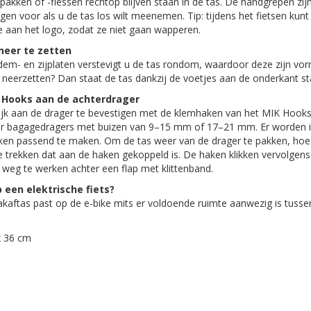
pakken of -flessen rechtop blijven staan in de tas. De handgrepen zi
en voor als u de tas los wilt meenemen. Tip: tijdens het fietsen ku
e aan het logo, zodat ze niet gaan wapperen.
neer te zetten
em- en zijplaten verstevigt u de tas rondom, waardoor deze zijn vor
neerzetten? Dan staat de tas dankzij de voetjes aan de onderkant st
 Hooks aan de achterdrager
lijk aan de drager te bevestigen met de klemhaken van het MIK Hoo
oor bagagedragers met buizen van 9–15 mm of 17–21 mm. Er worden 
n passend te maken. Om de tas weer van de drager te pakken, hoef
 trekken dat aan de haken gekoppeld is. De haken klikken vervolgens
s weg te werken achter een flap met klittenband.
 een elektrische fiets?
 pakaftas past op de e-bike mits er voldoende ruimte aanwezig is tuss
x 36 cm