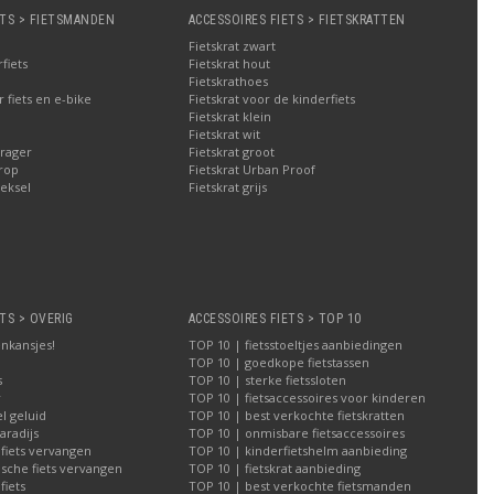
ETS > FIETSMANDEN
ACCESSOIRES FIETS > FIETSKRATTEN
Fietskrat zwart
fiets
Fietskrat hout
Fietskrathoes
fiets en e-bike
Fietskrat voor de kinderfiets
Fietskrat klein
Fietskrat wit
rager
Fietskrat groot
rop
Fietskrat Urban Proof
eksel
Fietskrat grijs
TS > OVERIG
ACCESSOIRES FIETS > TOP 10
nkansjes!
TOP 10 | fietsstoeltjes aanbiedingen
TOP 10 | goedkope fietstassen
s
TOP 10 | sterke fietssloten
r
TOP 10 | fietsaccessoires voor kinderen
l geluid
TOP 10 | best verkochte fietskratten
aradijs
TOP 10 | onmisbare fietsaccessoires
 fiets vervangen
TOP 10 | kinderfietshelm aanbieding
ische fiets vervangen
TOP 10 | fietskrat aanbieding
iets
TOP 10 | best verkochte fietsmanden