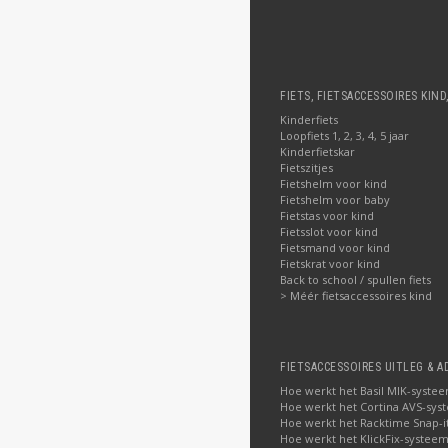
FIETS, FIETSACCESSOIRES KIND
Kinderfiets
Loopfiets 1, 2, 3, 4, 5 jaar
Kinderfietskar
Fietszitjes
Fietshelm voor kind
Fietshelm voor baby
Fietstas voor kind
Fietsslot voor kind
Fietsmand voor kind
Fietskrat voor kind
Back to school / spullen fiets
> Méér fietsaccessoires kind
FIETSACCESSOIRES UITLEG & A
Hoe werkt het Basil MIK-syste
Hoe werkt het Cortina AVS-sys
Hoe werkt het Racktime Snap-i
Hoe werkt het KlickFix-systeem