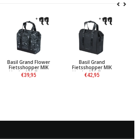
Basil Grand Flower
Basil Grand
Ba
Fietsshopper MIK
Fietsshopper MIK
El
Hooks 23L Zwart
Hooks 23L Zwart
€39,95
€42,95
Bestellen
Bestellen