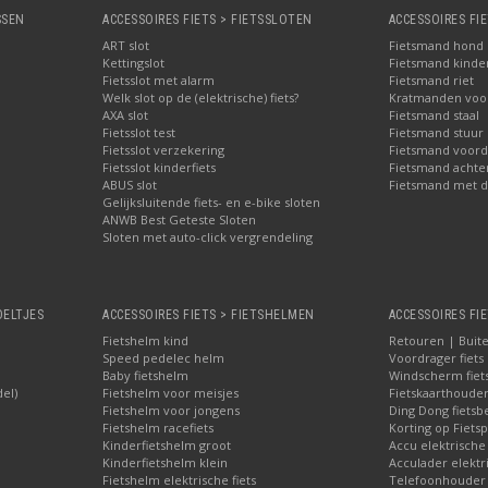
SSEN
ACCESSOIRES FIETS > FIETSSLOTEN
ACCESSOIRES FI
ART slot
Fietsmand hond
Kettingslot
Fietsmand kinder
Fietsslot met alarm
Fietsmand riet
Welk slot op de (elektrische) fiets?
Kratmanden voor 
AXA slot
Fietsmand staal
Fietsslot test
Fietsmand stuur
Fietsslot verzekering
Fietsmand voord
Fietsslot kinderfiets
Fietsmand achte
ABUS slot
Fietsmand met d
Gelijksluitende fiets- en e-bike sloten
ANWB Best Geteste Sloten
Sloten met auto-click vergrendeling
OELTJES
ACCESSOIRES FIETS > FIETSHELMEN
ACCESSOIRES FIE
Fietshelm kind
Retouren | Buite
Speed pedelec helm
Voordrager fiets
Baby fietshelm
Windscherm fiet
del)
Fietshelm voor meisjes
Fietskaarthoude
Fietshelm voor jongens
Ding Dong fietsbe
Fietshelm racefiets
Korting op Fietsp
Kinderfietshelm groot
Accu elektrische
Kinderfietshelm klein
Acculader elektr
Fietshelm elektrische fiets
Telefoonhouder f