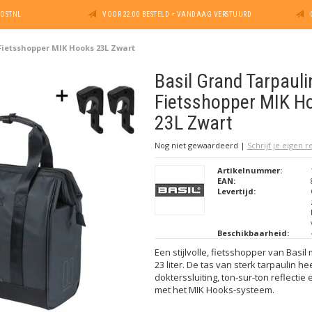
POSTNL
VOOR 22:00 BESTELD = VANDAAG VERSTUURD
Fietsshopper MIK Hooks 23L Zwart
Basil Grand Tarpauli
Fietsshopper MIK H
23L Zwart
Nog niet gewaardeerd
|
Schrijf je eigen 
Artikelnummer:
EAN:
Levertijd:
Beschikbaarheid:
Een stijlvolle, fietsshopper van Basi
23 liter. De tas van sterk tarpaulin he
dokterssluiting, ton-sur-ton reflectie
met het MIK Hooks-systeem.