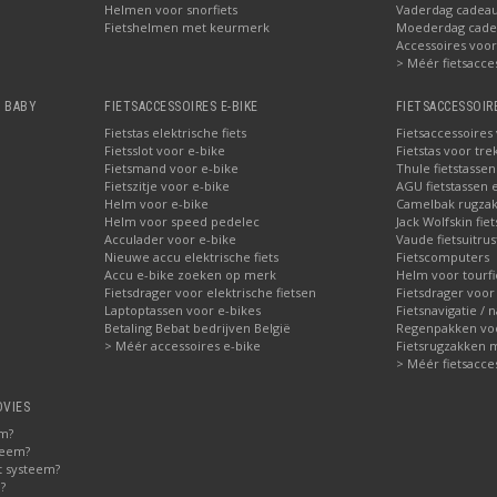
Helmen voor snorfiets
Vaderdag cadeau:
Fietshelmen met keurmerk
Moederdag cadea
Accessoires voor 
> Méér fietsacce
, BABY
FIETSACCESSOIRES E-BIKE
FIETSACCESSOIR
Fietstas elektrische fiets
Fietsaccessoires
Fietsslot voor e-bike
Fietstas voor tre
Fietsmand voor e-bike
Thule fietstasse
Fietszitje voor e-bike
AGU fietstassen e
Helm voor e-bike
Camelbak rugzak
Helm voor speed pedelec
Jack Wolfskin fie
Acculader voor e-bike
Vaude fietsuitrus
Nieuwe accu elektrische fiets
Fietscomputers
Accu e-bike zoeken op merk
Helm voor tourfi
Fietsdrager voor elektrische fietsen
Fietsdrager voor
Laptoptassen voor e-bikes
Fietsnavigatie / 
Betaling Bebat bedrijven België
Regenpakken voor
> Méér accessoires e-bike
Fietsrugzakken 
> Méér fietsacce
DVIES
em?
teem?
t systeem?
?