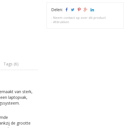
Delen:
-
Neem contact op over dit product
-
Afdrukken
Tags (6)
 gemaakt van sterk,
 een laptopvak,
ngssysteem.
oemde
ankzij de grootte