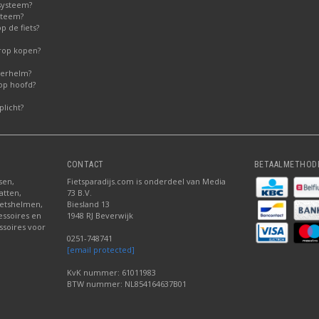
systeem?
steem?
 de fiets?
erop kopen?
derhelm?
op hoofd?
licht?
CONTACT
BETAALMETHOD
sen,
Fietsparadijs.com is onderdeel van Media
atten,
73 B.V.
fietshelmen,
Biesland 13
cessoires en
1948 RJ Beverwijk
ssoires voor
0251-748741
[email protected]
KvK nummer: 61011983
BTW nummer: NL854164637B01