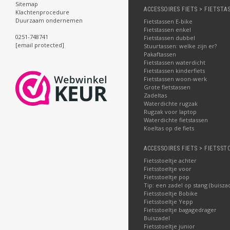
Sitemap
ACCESSOIRES FIETS > FIETSTA
Klachtenprocedure
Duurzaam ondernemen
Fietstassen E-bike
Fietstassen enkel
0251-748741
Fietstassen dubbel
[email protected]
Stuurtassen: welke zijn er?
Pakaftassen
Fietstassen waterdicht
Fietstassen kinderfiets
Fietstassen woon-werk
Grote fietstassen
Zadeltas
Waterdichte rugzak
Rugzak voor laptop
Waterdichte fietstassen
Koeltas op de fiets
ACCESSOIRES FIETS > FIETSST
Fietsstoeltje achter
Fietsstoeltje voor
Fietsstoeltje pop
Tip: een zadel op stang (buisza
Fietsstoeltje Bobike
Fietsstoeltje Yepp
Fietsstoeltje bagagedrager
Buiszadel
Fietsstoeltje junior