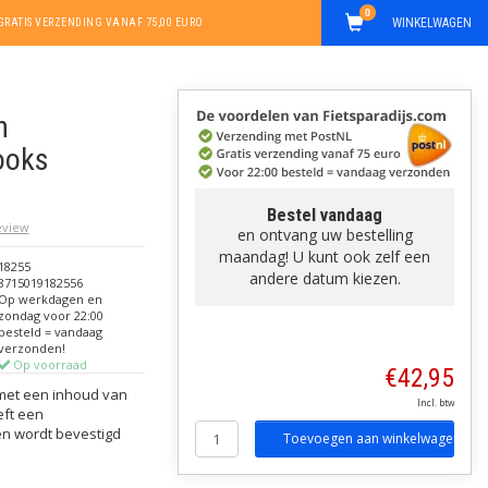
0
WINKELWAGEN
GRATIS VERZENDING VANAF 75,00 EURO
n
ooks
Bestel vandaag
review
en ontvang uw bestelling
maandag! U kunt ook zelf een
18255
andere datum kiezen.
8715019182556
Op werkdagen en
zondag voor 22:00
besteld = vandaag
verzonden!
Op voorraad
€42,95
l met een inhoud van
Incl. btw
eft een
 en wordt bevestigd
Toevoegen aan winkelwagen