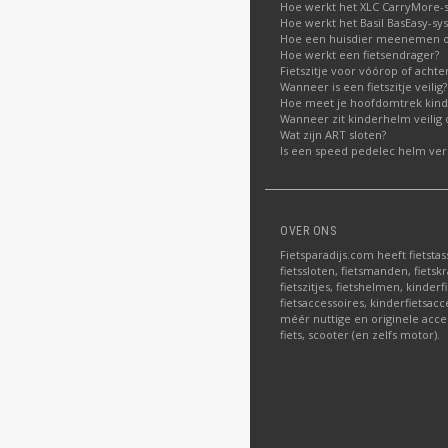
Hoe werkt het XLC CarryMore-
Hoe werkt het Basil BasEasy-sy
Hoe een huisdier meenemen op
Hoe werkt een fietsendrager?
Fietszitje voor vóórop of acht
Wanneer is een fietszitje veilig?
Hoe meet je hoofdomtrek kin
Wanneer zit kinderhelm veilig 
Wat zijn ART sloten?
Is een speed pedelec helm verp
OVER ONS
Fietsparadijs.com heeft fietstas
fietssloten, fietsmanden, fietskr
fietszitjes, fietshelmen, kinder
fietsaccessoires, kinderfietsac
méér nuttige en originele acce
fiets, scooter (en zelfs motor).