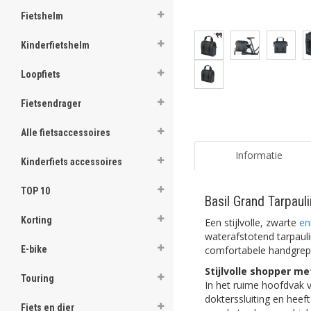
Fietshelm
Kinderfietshelm
Loopfiets
Fietsendrager
Alle fietsaccessoires
Informatie
Kinderfiets accessoires
TOP 10
Basil Grand Tarpau
Korting
Een stijlvolle, zwarte
en
waterafstotend tarpauli
comfortabele handgrepe
E-bike
Stijlvolle shopper m
Touring
In het ruime hoofdvak 
dokterssluiting en heef
Fiets en dier