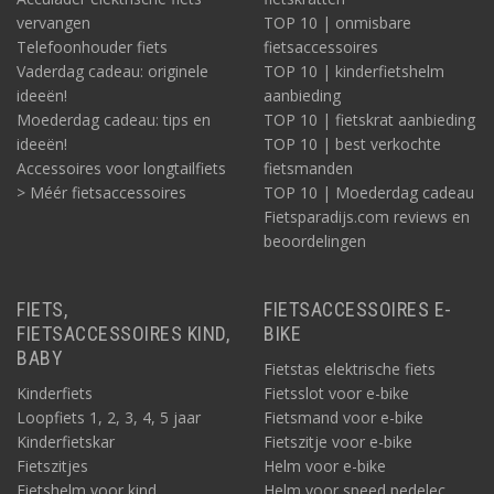
vervangen
TOP 10 | onmisbare
Telefoonhouder fiets
fietsaccessoires
Vaderdag cadeau: originele
TOP 10 | kinderfietshelm
ideeën!
aanbieding
Moederdag cadeau: tips en
TOP 10 | fietskrat aanbieding
ideeën!
TOP 10 | best verkochte
Accessoires voor longtailfiets
fietsmanden
> Méér fietsaccessoires
TOP 10 | Moederdag cadeau
Fietsparadijs.com reviews en
beoordelingen
FIETS,
FIETSACCESSOIRES E-
FIETSACCESSOIRES KIND,
BIKE
BABY
Fietstas elektrische fiets
Kinderfiets
Fietsslot voor e-bike
Loopfiets 1, 2, 3, 4, 5 jaar
Fietsmand voor e-bike
Kinderfietskar
Fietszitje voor e-bike
Fietszitjes
Helm voor e-bike
Fietshelm voor kind
Helm voor speed pedelec