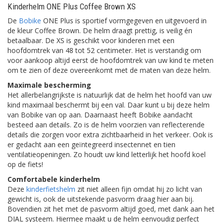
Kinderhelm ONE Plus Coffee Brown XS
De
Bobike
ONE Plus is sportief vormgegeven en uitgevoerd in
de kleur Coffee Brown. De helm draagt prettig, is veilig én
betaalbaar. De XS is geschikt voor kinderen met een
hoofdomtrek van 48 tot 52 centimeter. Het is verstandig om
voor aankoop altijd eerst de hoofdomtrek van uw kind te meten
om te zien of deze overeenkomt met de maten van deze helm.
Maximale bescherming
Het allerbelangrijkste is natuurlijk dat de helm het hoofd van uw
kind maximaal beschermt bij een val. Daar kunt u bij deze helm
van Bobike van op aan. Daarnaast heeft Bobike aandacht
besteed aan details. Zo is de helm voorzien van reflecterende
details die zorgen voor extra zichtbaarheid in het verkeer. Ook is
er gedacht aan een geïntegreerd insectennet en tien
ventilatieopeningen. Zo houdt uw kind letterlijk het hoofd koel
op de fiets!
Comfortabele kinderhelm
Deze
kinderfietshelm
zit niet alleen fijn omdat hij zo licht van
gewicht is, ook de uitstekende pasvorm draag hier aan bij.
Bovendien zit het met de pasvorm altijd goed, met dank aan het
DIAL systeem. Hiermee maakt u de helm eenvoudig perfect