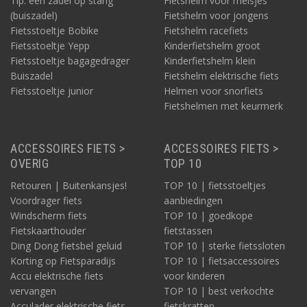
Tip: een zadel op stang
Fietshelm voor meisjes
(buiszadel)
Fietshelm voor jongens
Fietsstoeltje Bobike
Fietshelm racefiets
Fietsstoeltje Yepp
Kinderfietshelm groot
Fietsstoeltje bagagedrager
Kinderfietshelm klein
Buiszadel
Fietshelm elektrische fiets
Fietsstoeltje junior
Helmen voor snorfiets
Fietshelmen met keurmerk
ACCESSOIRES FIETS >
ACCESSOIRES FIETS >
OVERIG
TOP 10
Retouren | Buitenkansjes!
TOP 10 | fietsstoeltjes
Voordrager fiets
aanbiedingen
Windscherm fiets
TOP 10 | goedkope
Fietskaarthouder
fietstassen
Ding Dong fietsbel geluid
TOP 10 | sterke fietssloten
Korting op Fietsparadijs
TOP 10 | fietsaccessoires
Accu elektrische fiets
voor kinderen
vervangen
TOP 10 | best verkochte
Acculader elektrische fiets
fietskratten