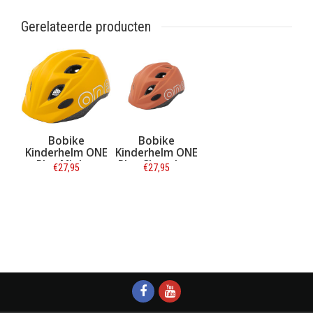
Gerelateerde producten
Bobike
Bobike
Kinderhelm ONE
Kinderhelm ONE
Plus Mighty
Plus Chocolate
€27,95
€27,95
Mustard S
Brown XS
Informatie
Informatie