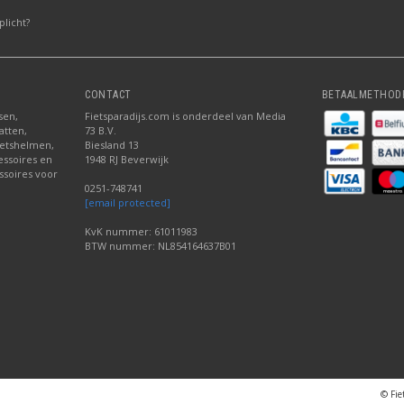
licht?
CONTACT
BETAALMETHOD
sen,
Fietsparadijs.com is onderdeel van Media
atten,
73 B.V.
fietshelmen,
Biesland 13
cessoires en
1948 RJ Beverwijk
ssoires voor
0251-748741
[email protected]
KvK nummer: 61011983
BTW nummer: NL854164637B01
© Fie