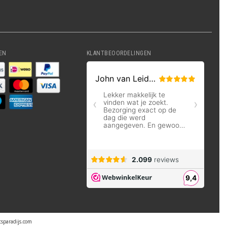
EN
KLANTBEOORDELINGEN
tsparadijs.com