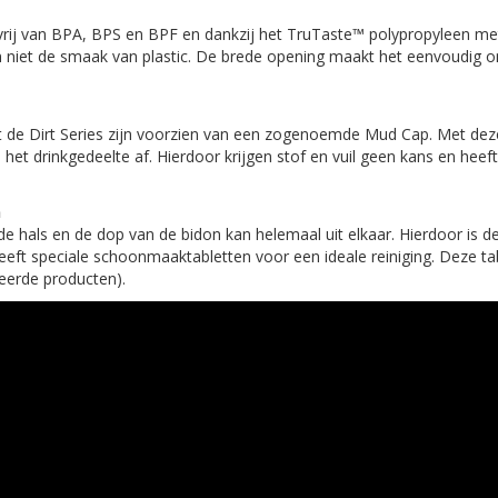
s vrij van BPA, BPS en BPF en dankzij het TruTaste™ polypropyleen m
en niet de smaak van plastic. De brede opening maakt het eenvoudig 
 de Dirt Series zijn voorzien van een zogenoemde Mud Cap. Met deze
het drinkgedeelte af. Hierdoor krijgen stof en vuil geen kans en heeft
n
e hals en de dop van de bidon kan helemaal uit elkaar. Hierdoor is 
eeft speciale schoonmaaktabletten voor een ideale reiniging. Deze tab
teerde producten).