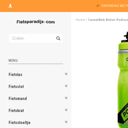
VERZENDING MET 
Home
/
CamelBak Bidon Podium D
MENU
Fietstas
Fietsslot
Fietsmand
Fietskrat
Fietsstoeltje