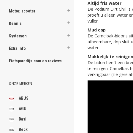
Altijd fris water
De Podium Dirt Chill i
Motor, scooter
proeft u alleen water 
vullen.
Kennis
Mud cap
De Camelbak-bidons uit
Systemen
afneembare, dop sluit u 
water.
Extra info
Makkelijk te reinige
Fietsparadijs.com en reviews
De bidon heeft een bred
te reinigen. Camelbak h
verkrijgbaar (zie gerela
ONZE MERKEN
ABUS
AGU
Basil
Beck