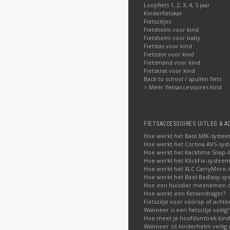
Loopfiets 1, 2, 3, 4, 5 jaar
Kinderfietskar
Fietszitjes
Fietshelm voor kind
Fietshelm voor baby
Fietstas voor kind
Fietsslot voor kind
Fietsmand voor kind
Fietskrat voor kind
Back to school / spullen fiets
> Méér fietsaccessoires kind
FIETSACCESSOIRES UITLEG & A
Hoe werkt het Basil MIK-syste
Hoe werkt het Cortina AVS-sys
Hoe werkt het Racktime Snap-i
Hoe werkt het KlickFix-systeem
Hoe werkt het XLC CarryMore-
Hoe werkt het Basil BasEasy-sy
Hoe een huisdier meenemen op
Hoe werkt een fietsendrager?
Fietszitje voor vóórop of acht
Wanneer is een fietszitje veilig?
Hoe meet je hoofdomtrek kin
Wanneer zit kinderhelm veilig 