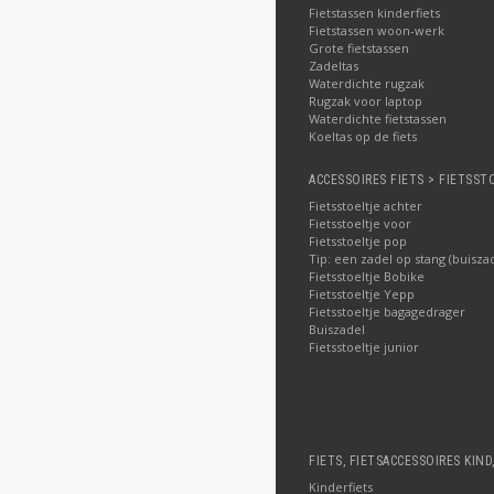
Fietstassen kinderfiets
Fietstassen woon-werk
Grote fietstassen
Zadeltas
Waterdichte rugzak
Rugzak voor laptop
Waterdichte fietstassen
Koeltas op de fiets
ACCESSOIRES FIETS > FIETSST
Fietsstoeltje achter
Fietsstoeltje voor
Fietsstoeltje pop
Tip: een zadel op stang (buisza
Fietsstoeltje Bobike
Fietsstoeltje Yepp
Fietsstoeltje bagagedrager
Buiszadel
Fietsstoeltje junior
FIETS, FIETSACCESSOIRES KIND
Kinderfiets