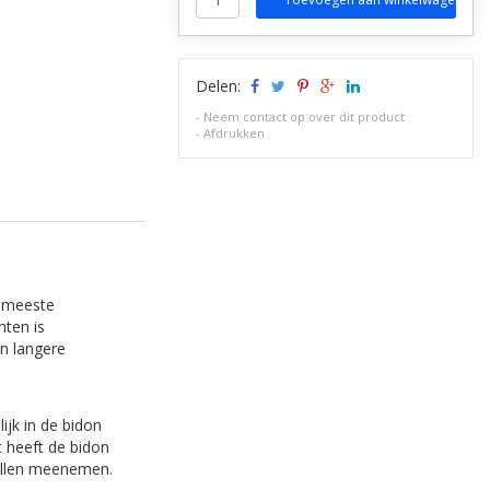
Delen:
-
Neem contact op over dit product
-
Afdrukken
e meeste
nten is
n langere
jk in de bidon
t heeft de bidon
pullen meenemen.