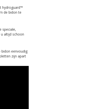
et hydroguard™
om de bidon te
 speciale,
 u altijd schoon
de bidon eenvoudig
letten zijn apart