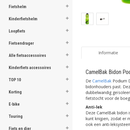
Fietshelm
Kinderfietshelm
Loopfiets
Fietsendrager
Informatie
Alle fietsaccessoires
Kinderfiets accessoires
CamelBak Bidon Podi
TOP 10
De
CamelBak
Podium Di
bidonhouders past. Deze
dubbelwandig geïsoleer
Korting
fietstocht voor de boeg
E-bike
Anti-lek
Deze CamelBak bidon is
Touring
kunt knijpen, zodat er 
ook een anti-leksystee
Fiets en dier