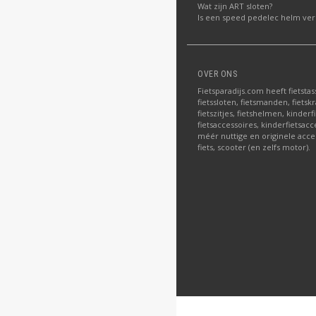
Wat zijn ART sloten?
Is een speed pedelec helm verp
OVER ONS
Fietsparadijs.com heeft fietstas
fietssloten, fietsmanden, fietskr
fietszitjes, fietshelmen, kinder
fietsaccessoires, kinderfietsac
méér nuttige en originele acce
fiets, scooter (en zelfs motor).