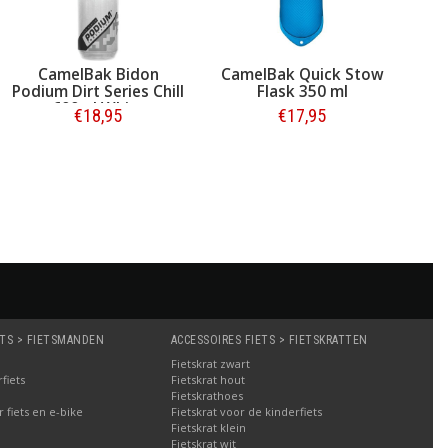
CamelBak Quick Stow
Rixus Universele
Flask 350 ml
Waterdichte
Telefoonhouder
€17,95
€16,95
RXHB60 <6.1" Zwart
Bestellen
Bestellen
ETS > FIETSMANDEN
ACCESSOIRES FIETS > FIETSKRATTEN
Fietskrat zwart
fiets
Fietskrat hout
Fietskrathoes
fiets en e-bike
Fietskrat voor de kinderfiets
Fietskrat klein
Fietskrat wit