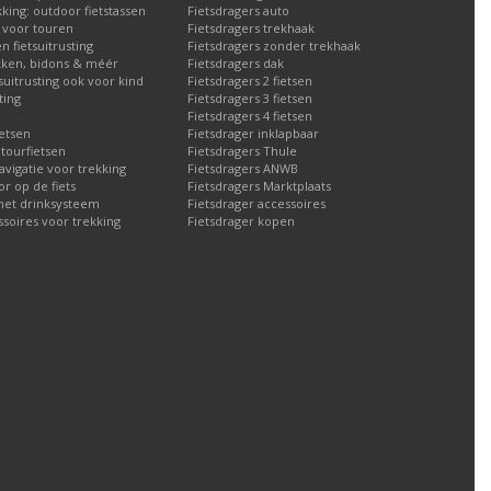
kking: outdoor fietstassen
Fietsdragers auto
n voor touren
Fietsdragers trekhaak
n fietsuitrusting
Fietsdragers zonder trekhaak
ken, bidons & méér
Fietsdragers dak
tsuitrusting ook voor kind
Fietsdragers 2 fietsen
ting
Fietsdragers 3 fietsen
Fietsdragers 4 fietsen
etsen
Fietsdrager inklapbaar
 tourfietsen
Fietsdragers Thule
navigatie voor trekking
Fietsdragers ANWB
 op de fiets
Fietsdragers Marktplaats
met drinksysteem
Fietsdrager accessoires
ssoires voor trekking
Fietsdrager kopen