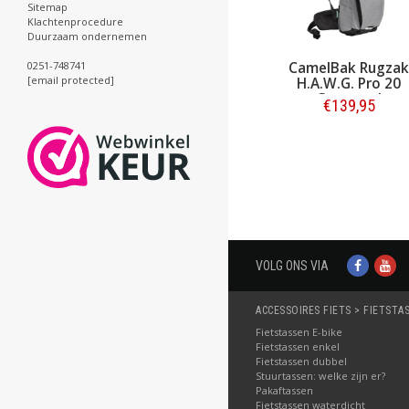
Sitemap
Klachtenprocedure
Duurzaam ondernemen
0251-748741
 Rugzak
CamelBak Rugzak
CamelBak Bid
[email protected]
 Rider 10L
H.A.W.G. Pro 20
Podium Chill 60
rt
Gunmetal
Reflective Pin
€94,95
€139,95
€15,95
llen
Bestellen
Bestellen
VOLG ONS VIA
ACCESSOIRES FIETS > FIETSTA
Fietstassen E-bike
Fietstassen enkel
Fietstassen dubbel
Stuurtassen: welke zijn er?
Pakaftassen
Fietstassen waterdicht