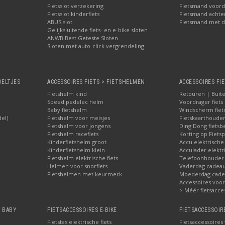
Fietsslot verzekering
Fietsmand voord
Fietsslot kinderfiets
Fietsmand achte
ABUS slot
Fietsmand met d
Gelijksluitende fiets- en e-bike sloten
ANWB Best Geteste Sloten
Sloten met auto-click vergrendeling
OELTJES
ACCESSOIRES FIETS > FIETSHELMEN
ACCESSOIRES FIE
Fietshelm kind
Retouren | Buite
Speed pedelec helm
Voordrager fiets
Baby fietshelm
Windscherm fiet
del)
Fietshelm voor meisjes
Fietskaarthoude
Fietshelm voor jongens
Ding Dong fietsbe
Fietshelm racefiets
Korting op Fietsp
Kinderfietshelm groot
Accu elektrische
Kinderfietshelm klein
Acculader elektr
Fietshelm elektrische fiets
Telefoonhouder f
Helmen voor snorfiets
Vaderdag cadeau:
Fietshelmen met keurmerk
Moederdag cadea
Accessoires voor 
> Méér fietsacce
, BABY
FIETSACCESSOIRES E-BIKE
FIETSACCESSOIR
Fietstas elektrische fiets
Fietsaccessoires