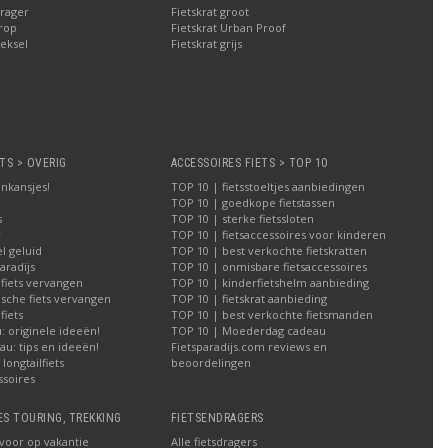
rager
Fietskrat groot
rop
Fietskrat Urban Proof
eksel
Fietskrat grijs
TS > OVERIG
ACCESSOIRES FIETS > TOP 10
nkansjes!
TOP 10 | fietsstoeltjes aanbiedingen
TOP 10 | goedkope fietstassen
s
TOP 10 | sterke fietssloten
r
TOP 10 | fietsaccessoires voor kinderen
l geluid
TOP 10 | best verkochte fietskratten
aradijs
TOP 10 | onmisbare fietsaccessoires
 fiets vervangen
TOP 10 | kinderfietshelm aanbieding
ische fiets vervangen
TOP 10 | fietskrat aanbieding
iets
TOP 10 | best verkochte fietsmanden
 originele ideeën!
TOP 10 | Moederdag cadeau
u: tips en ideeën!
Fietsparadijs.com reviews en
longtailfiets
beoordelingen
ssoires
ES TOURING, TREKKING
FIETSENDRAGERS
 voor op vakantie
Alle fietsdragers