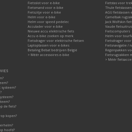
Fietsslot voor e-bike
Fietstas voor tre
Fietsmand voor e-bike
Thule fietstasse
Fietszitje voor e-bike
AGU fietstassen e
Helm voor e-bike
Camelbak rugzak
Helm voor speed pedelec
Jack Wolfskin fie
Acculader voor e-bike
Vaude fietsuitrus
Nieuwe accu elektrische fiets
Fietscomputers
Accu e-bike zoeken op merk
Helm voor tourfi
Fietsdrager voor elektrische fietsen
Fietsdrager voor
Laptoptassen voor e-bikes
Fietsnavigatie / 
Betaling Bebat bedrijven België
Regenpakken voor
> Méér accessoires e-bike
Fietsrugzakken 
> Méér fietsacce
DVIES
em?
teem?
t systeem?
?
systeem?
steem?
 de fiets?
erop kopen?
derhelm?
op hoofd?