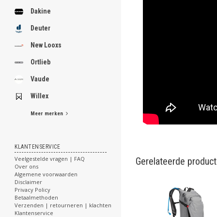
Dakine
Deuter
New Looxs
Ortlieb
Vaude
Willex
Meer merken
KLANTENSERVICE
Veelgestelde vragen | FAQ
Gerelateerde produc
Over ons
Algemene voorwaarden
Disclaimer
Privacy Policy
Betaalmethoden
Verzenden | retourneren | klachten
Klantenservice