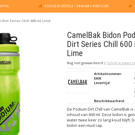
POSTNL
VOOR 22:00 BESTELD = VANDAAG VERSTUURD
irt Series Chill 600 ml Lime
CamelBak Bidon Po
Dirt Series Chill 600
Lime
Nog niet gewaardeerd
|
Schrijf je eigen 
Artikelnummer:
EAN:
Levertijd:
Beschikbaarheid:
De Podium Dirt Chill van CamelBak is
inhoud van 600 ml. Deze bidon is geï
water twee keer zo lang koud blijft.
bidon een mud cap.