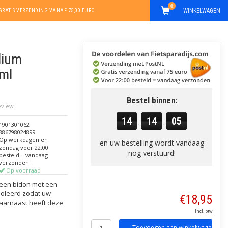
0
WINKELWAGEN
GRATIS VERZENDING VANAF 75,00 EURO
dium
 ml
Bestel binnen:
review
14
14
04
:
:
1901301062
886798024899
Op werkdagen en
en uw bestelling wordt vandaag
zondag voor 22:00
nog verstuurd!
besteld = vandaag
verzonden!
Op voorraad
 een bidon met een
soleerd zodat uw
€18,95
 Daarnaast heeft deze
Incl. btw
Toevoegen aan winkelwagen