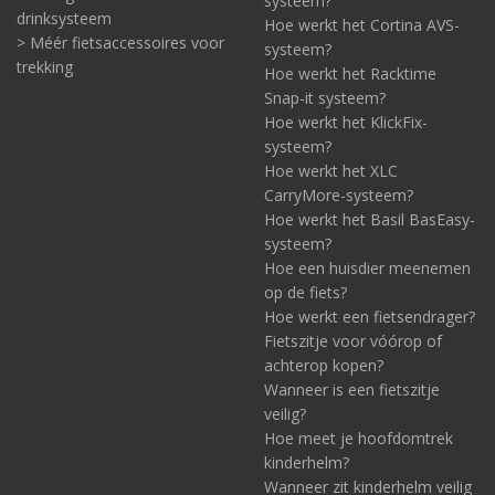
systeem?
drinksysteem
Hoe werkt het Cortina AVS-
> Méér fietsaccessoires voor
systeem?
trekking
Hoe werkt het Racktime
Snap-it systeem?
Hoe werkt het KlickFix-
systeem?
Hoe werkt het XLC
CarryMore-systeem?
Hoe werkt het Basil BasEasy-
systeem?
Hoe een huisdier meenemen
op de fiets?
Hoe werkt een fietsendrager?
Fietszitje voor vóórop of
achterop kopen?
Wanneer is een fietszitje
veilig?
Hoe meet je hoofdomtrek
kinderhelm?
Wanneer zit kinderhelm veilig