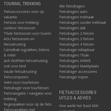
TOURING, TREKKING
Alle fietsdragers
Fietsaccessoires voor op
Fietsdragers auto
vakantie
Fietsdragers trekhaak
Fietstas voor trekking:
Fietsdragers zonder trekhaak
outdoor fietstassen
Fietsdragers dak
Thule fietstassen voor touren
Fietsdragers 2 fietsen
AGU fietstassen en
Fietsdragers 3 fietsen
fietsuitrusting
Fietsdragers 4 fietsen
Camelbak rugzakken, bidons
Fietsdrager inklapbaar
& méér
Fietsdragers Thule
Jack Wolfskin fietsuitrusting
Fietsdragers ANWB
ook voor kind
Fietsdragers Marktplaats
Vaude fietsuitrusting
Fietsdrager accessoires
Fietscomputers
Fietsdrager kopen
Helm voor tourfietsen
Fietsdrager voor tourfietsen
FIETSACCESSOIRES
Fietsnavigatie / navigatie voor
UITLEG & ADVIES
trekking
Regenpakken voor op de fiets
Hoe werkt het Basil MIK-
Fietsrugzakken met