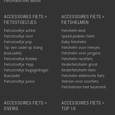
Fietsmand met deksel
ACCESSOIRES FIETS >
ACCESSOIRES FIETS >
FIETSSTOELTJES
FIETSHELMEN
Fietsstoeltje achter
Fietshelm kind
Fietsstoeltje voor
Speed pedelec helm
Fietsstoeltje pop
Baby fietshelm
Tip: een zadel op stang
Fietshelm voor meisjes
(buiszadel)
Fietshelm voor jongens
Fietsstoeltje Bobike
Fietshelm racefiets
Fietsstoeltje Yepp
Kinderfietshelm groot
Fietsstoeltje bagagedrager
Kinderfietshelm klein
Buiszadel
Fietshelm elektrische fiets
Fietsstoeltje junior
Helmen voor snorfiets
Fietshelmen met keurmerk
ACCESSOIRES FIETS >
ACCESSOIRES FIETS >
OVERIG
TOP 10