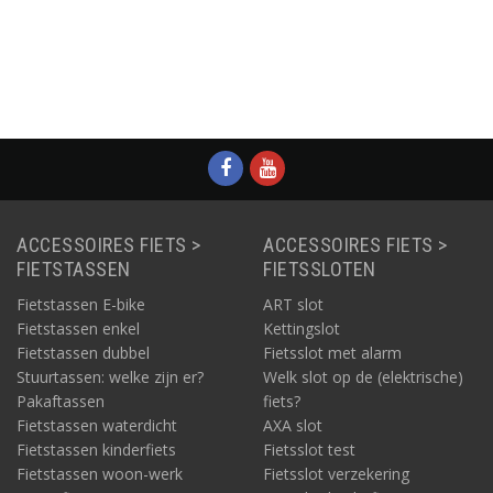
Informatie
Informatie
Informatie
ACCESSOIRES FIETS >
ACCESSOIRES FIETS >
FIETSTASSEN
FIETSSLOTEN
Fietstassen E-bike
ART slot
Fietstassen enkel
Kettingslot
Fietstassen dubbel
Fietsslot met alarm
Stuurtassen: welke zijn er?
Welk slot op de (elektrische)
Pakaftassen
fiets?
Fietstassen waterdicht
AXA slot
Fietstassen kinderfiets
Fietsslot test
Fietstassen woon-werk
Fietsslot verzekering