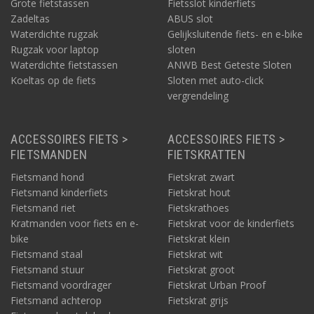
Grote fietstassen
Fietsslot kinderfiets
Zadeltas
ABUS slot
Waterdichte rugzak
Gelijksluitende fiets- en e-bike
Rugzak voor laptop
sloten
Waterdichte fietstassen
ANWB Best Geteste Sloten
Koeltas op de fiets
Sloten met auto-click
vergrendeling
ACCESSOIRES FIETS >
ACCESSOIRES FIETS >
FIETSMANDEN
FIETSKRATTEN
Fietsmand hond
Fietskrat zwart
Fietsmand kinderfiets
Fietskrat hout
Fietsmand riet
Fietskrathoes
Kratmanden voor fiets en e-
Fietskrat voor de kinderfiets
bike
Fietskrat klein
Fietsmand staal
Fietskrat wit
Fietsmand stuur
Fietskrat groot
Fietsmand voordrager
Fietskrat Urban Proof
Fietsmand achterop
Fietskrat grijs