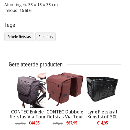
Afmetingen: 38 x 13 x 33 cm
Inhoud: 16 liter
Tags
Enkele fietstas
Pakaftas
Gerelateerde producten
CONTEC Enkele
CONTEC Dubbele
Lynx Fietskrat
fietstas Via Tour
fietstas Via Tour
Kunststof 30L
16L Zwart
Double RT 32L
Zwart
€44,95
€87,95
€14,95
€59,95
€99,95
Rood