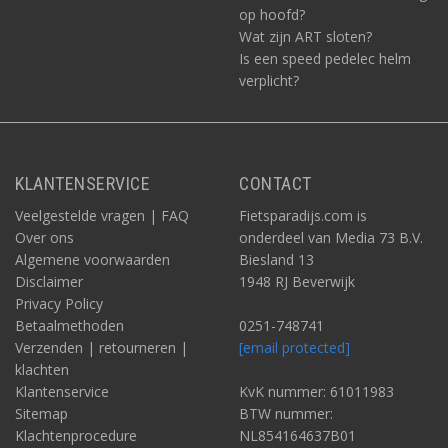
op hoofd?
Wat zijn ART sloten?
Is een speed pedelec helm
verplicht?
KLANTENSERVICE
CONTACT
Veelgestelde vragen | FAQ
Fietsparadijs.com is
Over ons
onderdeel van Media 73 B.V.
Algemene voorwaarden
Biesland 13
Disclaimer
1948 RJ Beverwijk
Privacy Policy
Betaalmethoden
0251-748741
Verzenden | retourneren |
[email protected]
klachten
Klantenservice
KvK nummer: 61011983
Sitemap
BTW nummer:
Klachtenprocedure
NL854164637B01