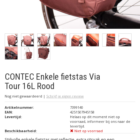
CONTEC Enkele fietstas Via
Tour 16L Rood
Nog niet gewaardeerd
|
Schrijf je eigen review
Artikelnummer:
7399140
EAN:
4251507945158
Levertijd:
Helaas op dit moment niet op
voorraad, informeer bij ons naar de
levertijd.
Beschikbaarheid:
Niet op voorraad
Stijlvolle enkele fietstas met reflectie, extra ritsvak en een