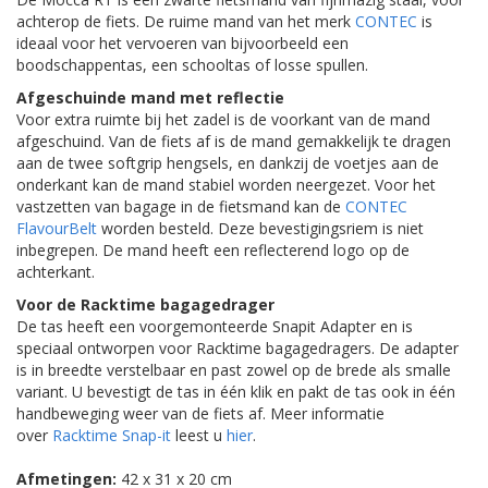
achterop de fiets. De ruime mand van het merk
CONTEC
is
ideaal voor het vervoeren van bijvoorbeeld een
boodschappentas, een schooltas of losse spullen.
Afgeschuinde mand met reflectie
Voor extra ruimte bij het zadel is de voorkant van de mand
afgeschuind. Van de fiets af is de mand gemakkelijk te dragen
aan de twee softgrip hengsels, en dankzij de voetjes aan de
onderkant kan de mand stabiel worden neergezet. Voor het
vastzetten van bagage in de fietsmand kan de
CONTEC
FlavourBelt
worden besteld. Deze bevestigingsriem is niet
inbegrepen. De mand heeft een reflecterend logo op de
achterkant.
Voor de Racktime bagagedrager
De tas heeft een voorgemonteerde Snapit Adapter en is
speciaal ontworpen voor Racktime bagagedragers. De adapter
is in breedte verstelbaar en past zowel op de brede als smalle
variant. U bevestigt de tas in één klik en pakt de tas ook in één
handbeweging weer van de fiets af. Meer informatie
over
Racktime Snap-it
leest u
hier
.
Afmetingen:
42 x 31 x 20 cm