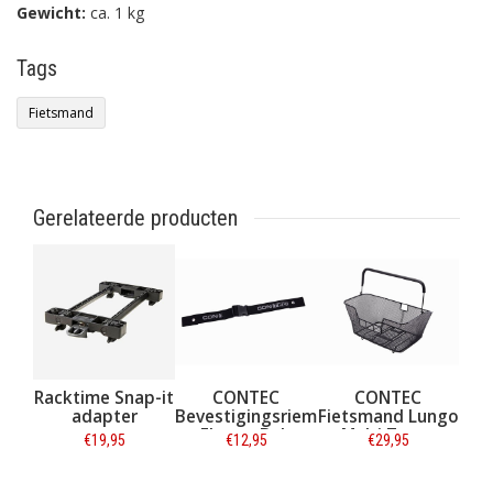
Gewicht:
ca. 1 kg
Tags
Fietsmand
Gerelateerde producten
Racktime Snap-it
CONTEC
CONTEC
adapter
Bevestigingsriem
Fietsmand Lungo
FlavourBelt
Multi Zwart
€19,95
€12,95
€29,95
Zwart
Informatie
Informatie
Informatie