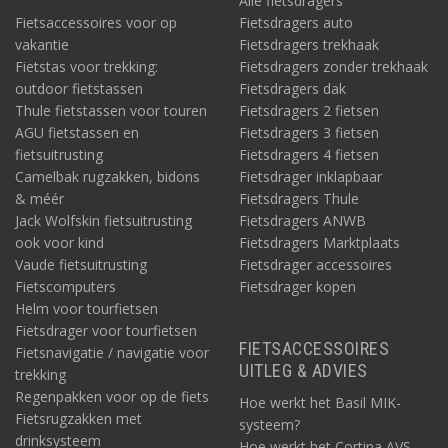
Alle fietsdragers
Fietsaccessoires voor op
Fietsdragers auto
vakantie
Fietsdragers trekhaak
Fietstas voor trekking:
Fietsdragers zonder trekhaak
outdoor fietstassen
Fietsdragers dak
Thule fietstassen voor touren
Fietsdragers 2 fietsen
AGU fietstassen en
Fietsdragers 3 fietsen
fietsuitrusting
Fietsdragers 4 fietsen
Camelbak rugzakken, bidons
Fietsdrager inklapbaar
& méér
Fietsdragers Thule
Jack Wolfskin fietsuitrusting
Fietsdragers ANWB
ook voor kind
Fietsdragers Marktplaats
Vaude fietsuitrusting
Fietsdrager accessoires
Fietscomputers
Fietsdrager kopen
Helm voor tourfietsen
Fietsdrager voor tourfietsen
FIETSACCESSOIRES
Fietsnavigatie / navigatie voor
UITLEG & ADVIES
trekking
Regenpakken voor op de fiets
Hoe werkt het Basil MIK-
Fietsrugzakken met
systeem?
drinksysteem
Hoe werkt het Cortina AVS-