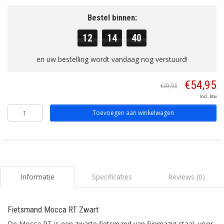
Bestel binnen:
12
14
40
:
:
en uw bestelling wordt vandaag nog verstuurd!
€54,95
€59,95
Incl. btw
Toevoegen aan winkelwagen
Informatie
Specificaties
Reviews (0)
Fietsmand Mocca RT Zwart
De Mocca RT is een zwarte fietsmand van fijnmazig staal, voor