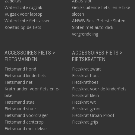
Zadeltas
ABUS slot
Waterdichte rugzak
Gelijksluitende fiets- en e-bike
Rugzak voor laptop
sloten
Waterdichte fietstassen
ANWB Best Geteste Sloten
Koeltas op de fiets
Sloten met auto-click
vergrendeling
ACCESSOIRES FIETS >
ACCESSOIRES FIETS >
FIETSMANDEN
FIETSKRATTEN
Fietsmand hond
Fietskrat zwart
Fietsmand kinderfiets
Fietskrat hout
Fietsmand riet
Fietskrathoes
Kratmanden voor fiets en e-
Fietskrat voor de kinderfiets
bike
Fietskrat klein
Fietsmand staal
Fietskrat wit
Fietsmand stuur
Fietskrat groot
Fietsmand voordrager
Fietskrat Urban Proof
Fietsmand achterop
Fietskrat grijs
Fietsmand met deksel