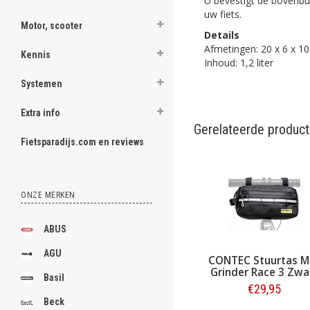
U bevestigt de bovenbui
uw fiets.
Motor, scooter
Details
Afmetingen: 20 x 6 x 1
Kennis
Inhoud: 1,2 liter
Systemen
Extra info
Gerelateerde produc
Fietsparadijs.com en reviews
ONZE MERKEN
ABUS
AGU
AGU Venture Frame-
CONTEC Stuurtas Mile
pack Top Tube Zwart
Grinder Race 3 Zwart
Basil
€27,95
€29,95
Beck