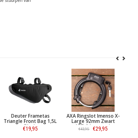
 de stuurpen van
euter Frametas
AXA Ringslot Imenso X-
Basil En
ngle Front Bag 1,5L
Large 92mm Zwart
Nav
Black
ART-2 keurmerk
Waterp
€19,95
€29,95
€43,95
€44,9
Z