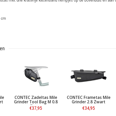
stas met drie krasvrije klittenband riempjes op de bovenbuis en aan
0 cm
ten
CONTEC Zadeltas Mile
CONTEC Frametas Mile
D
Grinder Tool Bag M 0.8
Grinder 2.8 Zwart
Tria
Zwart
€37,95
€34,95