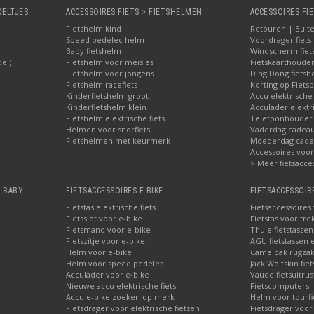
OELTJES
ACCESSOIRES FIETS > FIETSHELMEN
ACCESSOIRES FIE
Fietshelm kind
Retouren | Buite
Speed pedelec helm
Voordrager fiets
Baby fietshelm
Windscherm fiet
del)
Fietshelm voor meisjes
Fietskaarthoude
Fietshelm voor jongens
Ding Dong fietsbe
Fietshelm racefiets
Korting op Fietsp
Kinderfietshelm groot
Accu elektrische
Kinderfietshelm klein
Acculader elektr
Fietshelm elektrische fiets
Telefoonhouder f
Helmen voor snorfiets
Vaderdag cadeau:
Fietshelmen met keurmerk
Moederdag cadea
Accessoires voor 
> Méér fietsacce
, BABY
FIETSACCESSOIRES E-BIKE
FIETSACCESSOIR
Fietstas elektrische fiets
Fietsaccessoires
Fietsslot voor e-bike
Fietstas voor tre
Fietsmand voor e-bike
Thule fietstasse
Fietszitje voor e-bike
AGU fietstassen e
Helm voor e-bike
Camelbak rugzak
Helm voor speed pedelec
Jack Wolfskin fie
Acculader voor e-bike
Vaude fietsuitrus
Nieuwe accu elektrische fiets
Fietscomputers
Accu e-bike zoeken op merk
Helm voor tourfi
Fietsdrager voor elektrische fietsen
Fietsdrager voor