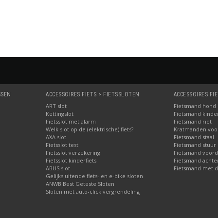
Bestellen
Bestellen
SSEN
ACCESSOIRES FIETS > FIETSSLOTEN
ACCESSOIRES FI
ART slot
Fietsmand hond
Kettingslot
Fietsmand kinder
Fietsslot met alarm
Fietsmand riet
Welk slot op de (elektrische) fiets?
Kratmanden voor 
AXA slot
Fietsmand staal
Fietsslot test
Fietsmand stuur
Fietsslot verzekering
Fietsmand voord
Fietsslot kinderfiets
Fietsmand achte
ABUS slot
Fietsmand met d
Gelijksluitende fiets- en e-bike sloten
ANWB Best Geteste Sloten
Sloten met auto-click vergrendeling