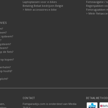
Laptoptassen voor e-bikes
Fietsnavigatie / 
Betaling Bebat bedrijven België
Regenpakken voor
> Méér accessoires e-bike
Fietsrugzakken 
> Méér fietsacce
DVIES
em?
teem?
t systeem?
?
systeem?
steem?
 de fiets?
erop kopen?
derhelm?
op hoofd?
licht?
CONTACT
BETAALMETHOD
sen,
Fietsparadijs.com is onderdeel van Media
atten,
73 B.V.