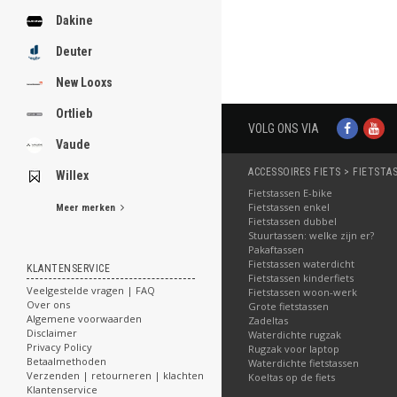
Bestellen
Bestellen
Dakine
Deuter
New Looxs
Ortlieb
VOLG ONS VIA
Vaude
ACCESSOIRES FIETS > FIETSTA
Willex
Fietstassen E-bike
Fietstassen enkel
Meer merken
Fietstassen dubbel
Stuurtassen: welke zijn er?
Pakaftassen
Fietstassen waterdicht
KLANTENSERVICE
Fietstassen kinderfiets
Veelgestelde vragen | FAQ
Fietstassen woon-werk
Over ons
Grote fietstassen
Algemene voorwaarden
Zadeltas
Disclaimer
Waterdichte rugzak
Privacy Policy
Rugzak voor laptop
Betaalmethoden
Waterdichte fietstassen
Verzenden | retourneren | klachten
Koeltas op de fiets
Klantenservice