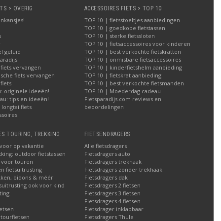
TS > OVERIG
ACCESSOIRES FIETS > TOP 10
nkansjes!
TOP 10 | fietsstoeltjes aanbiedingen
TOP 10 | goedkope fietstassen
s
TOP 10 | sterke fietssloten
r
TOP 10 | fietsaccessoires voor kinderen
l geluid
TOP 10 | best verkochte fietskratten
aradijs
TOP 10 | onmisbare fietsaccessoires
 fiets vervangen
TOP 10 | kinderfietshelm aanbieding
ische fiets vervangen
TOP 10 | fietskrat aanbieding
iets
TOP 10 | best verkochte fietsmanden
 originele ideeën!
TOP 10 | Moederdag cadeau
u: tips en ideeën!
Fietsparadijs.com reviews en
longtailfiets
beoordelingen
ssoires
ES TOURING, TREKKING
FIETSENDRAGERS
 voor op vakantie
Alle fietsdragers
kking: outdoor fietstassen
Fietsdragers auto
n voor touren
Fietsdragers trekhaak
n fietsuitrusting
Fietsdragers zonder trekhaak
ken, bidons & méér
Fietsdragers dak
tsuitrusting ook voor kind
Fietsdragers 2 fietsen
ting
Fietsdragers 3 fietsen
Fietsdragers 4 fietsen
etsen
Fietsdrager inklapbaar
 tourfietsen
Fietsdragers Thule