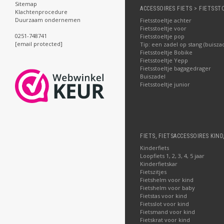
Sitemap
ACCESSOIRES FIETS > FIETSST
Klachtenprocedure
Duurzaam ondernemen
Fietsstoeltje achter
Fietsstoeltje voor
0251-748741
Fietsstoeltje pop
[email protected]
Tip: een zadel op stang (buisza
Fietsstoeltje Bobike
Fietsstoeltje Yepp
Fietsstoeltje bagagedrager
Buiszadel
Fietsstoeltje junior
FIETS, FIETSACCESSOIRES KIND
Kinderfiets
Loopfiets 1, 2, 3, 4, 5 jaar
Kinderfietskar
Fietszitjes
Fietshelm voor kind
Fietshelm voor baby
Fietstas voor kind
Fietsslot voor kind
Fietsmand voor kind
Fietskrat voor kind