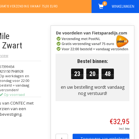
0
WINKELWAGEN
GRATIS VERZENDING VANAF 75,00 EURO
ile
2 Zwart
review
Bestel binnen:
07399454
4251507968928
23
20
48
:
:
Op werkdagen en
zondag voor 22:00
besteld = vandaag
en uw bestelling wordt vandaag
verzonden!
nog verstuurd!
Op voorraad
as van CONTEC met
oorzien van een
dbevestiging.
€32,95
Incl. btw
Toevoegen aan winkelwagen