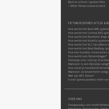
Back to school / spullen fiets
> Méér fietsaccessoires kind
FIETSACCESSOIRES UITLEG & A
Hoe werkt het Basil MIK-syste
Hoe werkt het Cortina AVS-sys
Hoe werkt het Racktime Snap-i
Hoe werkt het KlickFix-systeem
Hoe werkt het XLC CarryMore-
Hoe werkt het Basil BasEasy-sy
Hoe een huisdier meenemen op
Hoe werkt een fietsendrager?
Fietszitje voor vóórop of acht
Wanneer is een fietszitje veilig?
Hoe meet je hoofdomtrek kin
Wanneer zit kinderhelm veilig 
Wat zijn ART sloten?
Is een speed pedelec helm verp
OVER ONS
Fietsparadijs.com heeft fietstas
fietssloten, fietsmanden, fietskr