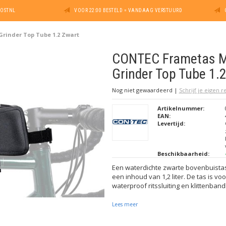
POSTNL
VOOR 22:00 BESTELD = VANDAAG VERSTUURD
rinder Top Tube 1.2 Zwart
CONTEC Frametas M
Grinder Top Tube 1.
Nog niet gewaardeerd
|
Schrijf je eigen 
Artikelnummer:
EAN:
Levertijd:
Beschikbaarheid:
Een waterdichte zwarte bovenbuist
een inhoud van 1,2 liter. De tas is v
waterproof ritssluiting en klittenban
Lees meer