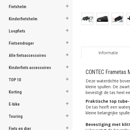
Fietshelm
Kinderfietshelm
Loopfiets
Fietsendrager
Informatie
Alle fietsaccessoires
Kinderfiets accessoires
CONTEC Frametas Mi
TOP 10
Deze waterdichte boven
kleine spullen. De zwar
bevestigt de tas heel e
Korting
Praktische top tube-
E-bike
De tas heeft een waterp
kleine belangrijke spull
Touring
Bevestiging met kli
Fiets en dier