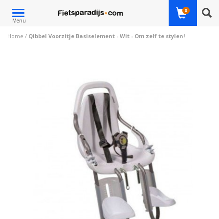
Toggle
0
Menu
navigation
Home
/
Qibbel Voorzitje Basiselement - Wit - Om zelf te stylen!