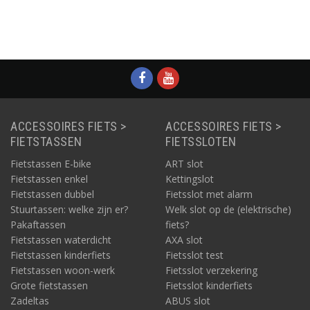
ACCESSOIRES FIETS >
ACCESSOIRES FIETS >
FIETSTASSEN
FIETSSLOTEN
Fietstassen E-bike
ART slot
Fietstassen enkel
Kettingslot
Fietstassen dubbel
Fietsslot met alarm
Stuurtassen: welke zijn er?
Welk slot op de (elektrische)
Pakaftassen
fiets?
Fietstassen waterdicht
AXA slot
Fietstassen kinderfiets
Fietsslot test
Fietstassen woon-werk
Fietsslot verzekering
Grote fietstassen
Fietsslot kinderfiets
Zadeltas
ABUS slot