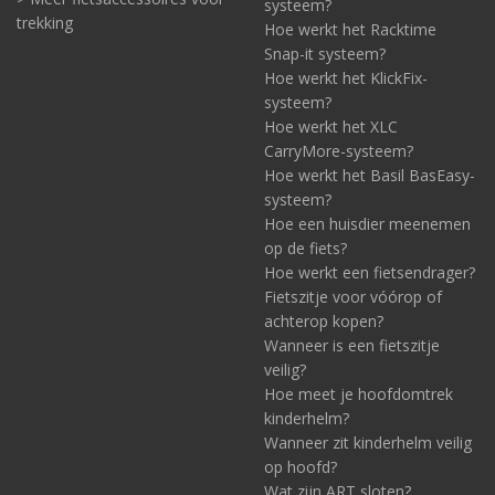
systeem?
trekking
Hoe werkt het Racktime
Snap-it systeem?
Hoe werkt het KlickFix-
systeem?
Hoe werkt het XLC
CarryMore-systeem?
Hoe werkt het Basil BasEasy-
systeem?
Hoe een huisdier meenemen
op de fiets?
Hoe werkt een fietsendrager?
Fietszitje voor vóórop of
achterop kopen?
Wanneer is een fietszitje
veilig?
Hoe meet je hoofdomtrek
kinderhelm?
Wanneer zit kinderhelm veilig
op hoofd?
Wat zijn ART sloten?