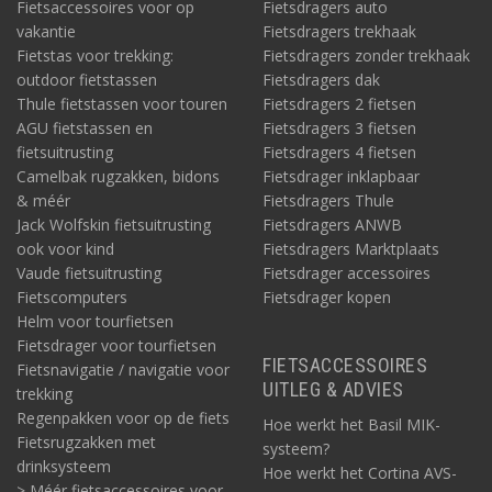
Fietsaccessoires voor op
Fietsdragers auto
vakantie
Fietsdragers trekhaak
Fietstas voor trekking:
Fietsdragers zonder trekhaak
outdoor fietstassen
Fietsdragers dak
Thule fietstassen voor touren
Fietsdragers 2 fietsen
AGU fietstassen en
Fietsdragers 3 fietsen
fietsuitrusting
Fietsdragers 4 fietsen
Camelbak rugzakken, bidons
Fietsdrager inklapbaar
& méér
Fietsdragers Thule
Jack Wolfskin fietsuitrusting
Fietsdragers ANWB
ook voor kind
Fietsdragers Marktplaats
Vaude fietsuitrusting
Fietsdrager accessoires
Fietscomputers
Fietsdrager kopen
Helm voor tourfietsen
Fietsdrager voor tourfietsen
FIETSACCESSOIRES
Fietsnavigatie / navigatie voor
UITLEG & ADVIES
trekking
Regenpakken voor op de fiets
Hoe werkt het Basil MIK-
Fietsrugzakken met
systeem?
drinksysteem
Hoe werkt het Cortina AVS-
> Méér fietsaccessoires voor