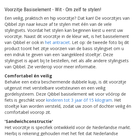
Voorzitje Basiselement - Wit - Om zelf te stylen!
Een veilig, praktisch en hip voorzitje? Dat kan! De voorzitjes van
Qibbel zijn naar keuze af te stylen met één van de vele
stylingsets. Voordat het stylen kan beginnen kiest u eerst uw
voorzitje. Naast dit voorzitje in de kleur wit, is het basiselement
van Qibbel er ook in
het antraciet
. Let op: de tweede foto bij dit
product toont het zitje voorzien van de basis stylingset om u
een indruk te geven van een ‘aangekleed stoeltje’. Deze
stylingset is apart bij te bestellen, net als alle andere stylingsets
van Qibbel. Zie verderop voor meer informatie.
Comfortabel én veilig
Behalve een extra beschermende dubbele kuip, is dit voorzitje
uitgerust met verstelbare voetsteunen en een veilig
gordelsysteem. Deze Qibbel basiselement wit voor vóórop de
fiets is geschikt voor
kinderen tot 3 jaar óf 15 kilogram
. Het
stoeltje kan worden versteld, zodat uw zoon of dochter veilig én
comfortabel voorop zit.
'Sandwichconstructie'
Het voorzitje is specifiek ontwikkeld voor de Nederlandse markt.
Hierbij is rekening gehouden met het feit dat Nederlandse