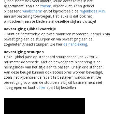
Qibbel heeft ook veel andere, leuke accessoires in het
assortiment, zoals de
toybar
. Verder kunt u een geheel
bijpassend
windscherm
en/of bijvoorbeeld de
regenhoes Mini
aan uw bestelling toevoegen. Het leuke is dat ook het
windscherm aan te kleden is in dezelfde stijl als uw zitje!
Bevestiging Qibbel voorzitje
U kunt dit fietsstoeltje op twee manieren monteren, namelijk via
bevestiging aan de stuurpen en via bevestiging aan de
zogeheten Ahead stuurpen. Zie hier
de handleiding
.
Bevestiging stuurpen
Deze Qibbel past op standaard stuurpennen van 22 tot 28
millimeter doorsnede. Met de beweegbare binnenring is de
hellingshoek van het zitje aan te passen. Er zijn drie standen.
Aan deze beugel kunnen ook accessoires worden bevestigd,
zoals het bijbehorende (apart te bestellen) windscherm. De
bevestiging voor aan de stuurpen is bij dit basiselement niet
inbegrepen en kunt u
hier
apart bij bestellen.