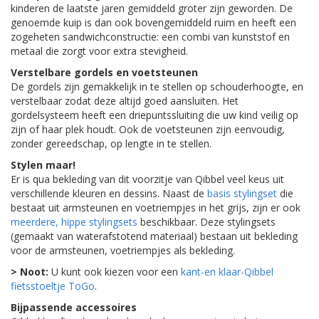
kinderen de laatste jaren gemiddeld groter zijn geworden. De
genoemde kuip is dan ook bovengemiddeld ruim en heeft een
zogeheten sandwichconstructie: een combi van kunststof en
metaal die zorgt voor extra stevigheid.
Verstelbare gordels en voetsteunen
De gordels zijn gemakkelijk in te stellen op schouderhoogte, en
verstelbaar zodat deze altijd goed aansluiten. Het
gordelsysteem heeft een driepuntssluiting die uw kind veilig op
zijn of haar plek houdt. Ook de voetsteunen zijn eenvoudig,
zonder gereedschap, op lengte in te stellen.
Stylen maar!
Er is qua bekleding van dit voorzitje van Qibbel veel keus uit
verschillende kleuren en dessins. Naast de
basis stylingset
die
bestaat uit armsteunen en voetriempjes in het grijs, zijn er ook
meerdere, hippe stylingsets
beschikbaar. Deze stylingsets
(gemaakt van waterafstotend materiaal) bestaan uit bekleding
voor de armsteunen, voetriempjes als bekleding.
> Noot:
U kunt ook kiezen voor een
kant-en klaar-Qibbel
fietsstoeltje ToGo
.
Bijpassende accessoires