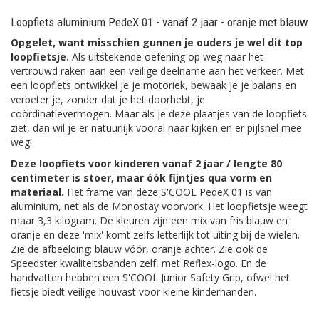
Loopfiets aluminium PedeX 01 - vanaf 2 jaar - oranje met blauw
Opgelet, want misschien gunnen je ouders je wel dit top
loopfietsje.
Als uitstekende oefening op weg naar het
vertrouwd raken aan een veilige deelname aan het verkeer. Met
een loopfiets ontwikkel je je motoriek, bewaak je je balans en
verbeter je, zonder dat je het doorhebt, je
coördinatievermogen. Maar als je deze plaatjes van de loopfiets
ziet, dan wil je er natuurlijk vooral naar kijken en er pijlsnel mee
weg!
Deze loopfiets voor kinderen vanaf 2 jaar / lengte 80
centimeter is stoer, maar óók fijntjes qua vorm en
materiaal.
Het frame van deze S'COOL PedeX 01 is van
aluminium, net als de Monostay voorvork. Het loopfietsje weegt
maar 3,3 kilogram. De kleuren zijn een mix van fris blauw en
oranje en deze 'mix' komt zelfs letterlijk tot uiting bij de wielen.
Zie de afbeelding: blauw vóór, oranje achter. Zie ook de
Speedster kwaliteitsbanden zelf, met Reflex-logo. En de
handvatten hebben een S'COOL Junior Safety Grip, ofwel het
fietsje biedt veilige houvast voor kleine kinderhanden.