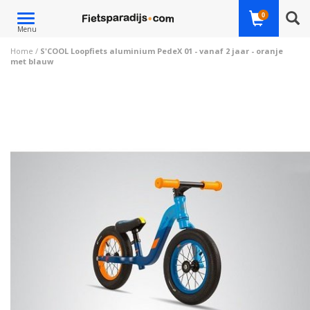
Toggle
0
Menu
navigation
Home
/
S'COOL Loopfiets aluminium PedeX 01 - vanaf 2 jaar - oranje
met blauw