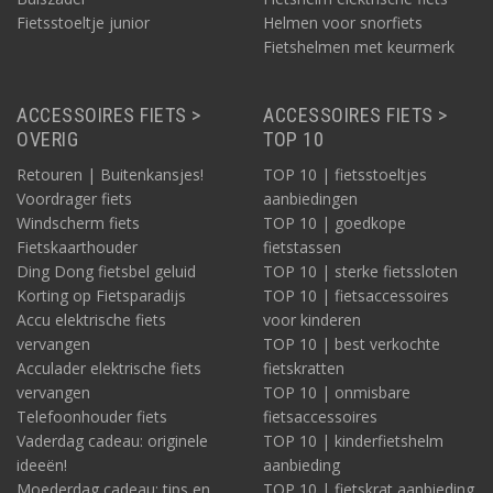
Fietsstoeltje junior
Helmen voor snorfiets
Fietshelmen met keurmerk
ACCESSOIRES FIETS >
ACCESSOIRES FIETS >
OVERIG
TOP 10
Retouren | Buitenkansjes!
TOP 10 | fietsstoeltjes
Voordrager fiets
aanbiedingen
Windscherm fiets
TOP 10 | goedkope
Fietskaarthouder
fietstassen
Ding Dong fietsbel geluid
TOP 10 | sterke fietssloten
Korting op Fietsparadijs
TOP 10 | fietsaccessoires
Accu elektrische fiets
voor kinderen
vervangen
TOP 10 | best verkochte
Acculader elektrische fiets
fietskratten
vervangen
TOP 10 | onmisbare
Telefoonhouder fiets
fietsaccessoires
Vaderdag cadeau: originele
TOP 10 | kinderfietshelm
ideeën!
aanbieding
Moederdag cadeau: tips en
TOP 10 | fietskrat aanbieding