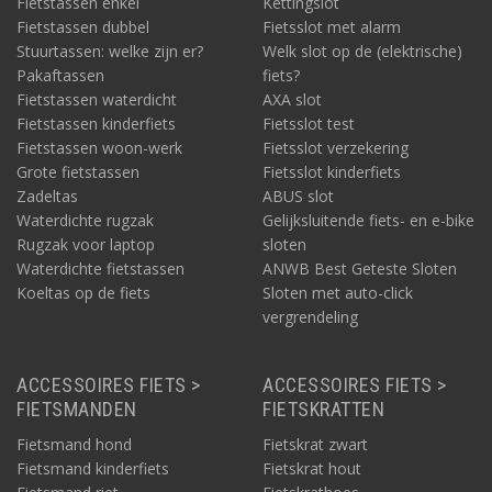
Fietstassen enkel
Kettingslot
Fietstassen dubbel
Fietsslot met alarm
Stuurtassen: welke zijn er?
Welk slot op de (elektrische)
Pakaftassen
fiets?
Fietstassen waterdicht
AXA slot
Fietstassen kinderfiets
Fietsslot test
Fietstassen woon-werk
Fietsslot verzekering
Grote fietstassen
Fietsslot kinderfiets
Zadeltas
ABUS slot
Waterdichte rugzak
Gelijksluitende fiets- en e-bike
Rugzak voor laptop
sloten
Waterdichte fietstassen
ANWB Best Geteste Sloten
Koeltas op de fiets
Sloten met auto-click
vergrendeling
ACCESSOIRES FIETS >
ACCESSOIRES FIETS >
FIETSMANDEN
FIETSKRATTEN
Fietsmand hond
Fietskrat zwart
Fietsmand kinderfiets
Fietskrat hout