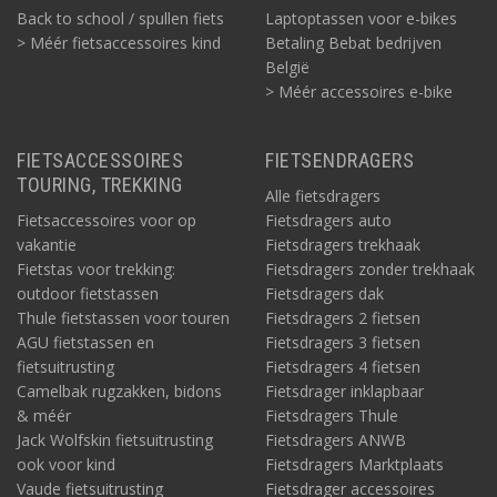
Back to school / spullen fiets
Laptoptassen voor e-bikes
> Méér fietsaccessoires kind
Betaling Bebat bedrijven
België
> Méér accessoires e-bike
FIETSACCESSOIRES
FIETSENDRAGERS
TOURING, TREKKING
Alle fietsdragers
Fietsaccessoires voor op
Fietsdragers auto
vakantie
Fietsdragers trekhaak
Fietstas voor trekking:
Fietsdragers zonder trekhaak
outdoor fietstassen
Fietsdragers dak
Thule fietstassen voor touren
Fietsdragers 2 fietsen
AGU fietstassen en
Fietsdragers 3 fietsen
fietsuitrusting
Fietsdragers 4 fietsen
Camelbak rugzakken, bidons
Fietsdrager inklapbaar
& méér
Fietsdragers Thule
Jack Wolfskin fietsuitrusting
Fietsdragers ANWB
ook voor kind
Fietsdragers Marktplaats
Vaude fietsuitrusting
Fietsdrager accessoires