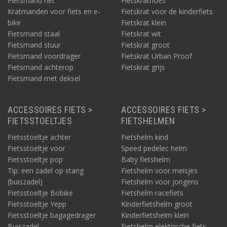
Fietsmand riet
Fietskrathoes
Kratmanden voor fiets en e-
Fietskrat voor de kinderfiets
bike
Fietskrat klein
Fietsmand staal
Fietskrat wit
Fietsmand stuur
Fietskrat groot
Fietsmand voordrager
Fietskrat Urban Proof
Fietsmand achterop
Fietskrat grijs
Fietsmand met deksel
ACCESSOIRES FIETS >
ACCESSOIRES FIETS >
FIETSSTOELTJES
FIETSHELMEN
Fietsstoeltje achter
Fietshelm kind
Fietsstoeltje voor
Speed pedelec helm
Fietsstoeltje pop
Baby fietshelm
Tip: een zadel op stang
Fietshelm voor meisjes
(buiszadel)
Fietshelm voor jongens
Fietsstoeltje Bobike
Fietshelm racefiets
Fietsstoeltje Yepp
Kinderfietshelm groot
Fietsstoeltje bagagedrager
Kinderfietshelm klein
Buiszadel
Fietshelm elektrische fiets