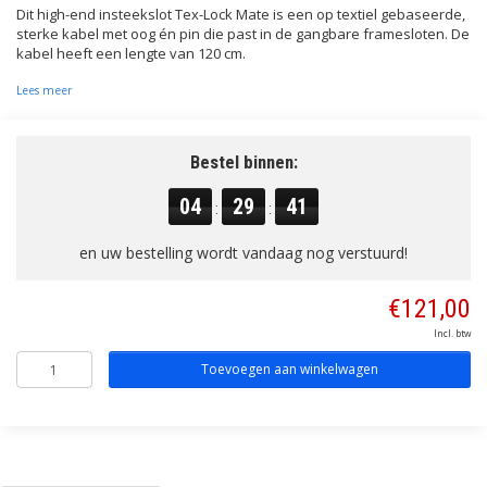
Dit high-end insteekslot Tex-Lock Mate is een op textiel gebaseerde,
sterke kabel met oog én pin die past in de gangbare framesloten. De
kabel heeft een lengte van 120 cm.
Lees meer
Bestel binnen:
04
29
40
:
:
en uw bestelling wordt vandaag nog verstuurd!
€121,00
Incl. btw
Toevoegen aan winkelwagen