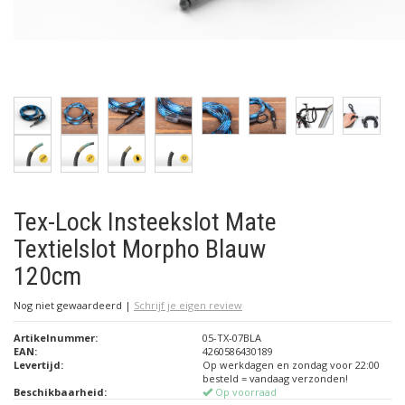
Tex-Lock Insteekslot Mate
Textielslot Morpho Blauw
120cm
Nog niet gewaardeerd
|
Schrijf je eigen review
Artikelnummer:
05-TX-07BLA
EAN:
4260586430189
Levertijd:
Op werkdagen en zondag voor 22:00
besteld = vandaag verzonden!
Beschikbaarheid:
Op voorraad