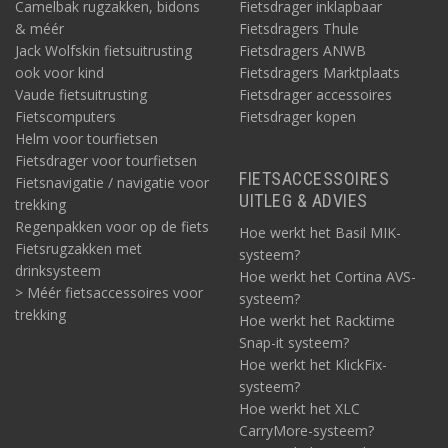
Camelbak rugzakken, bidons
Fietsdrager inklapbaar
& méér
Fietsdragers Thule
Jack Wolfskin fietsuitrusting
Fietsdragers ANWB
ook voor kind
Fietsdragers Marktplaats
Vaude fietsuitrusting
Fietsdrager accessoires
Fietscomputers
Fietsdrager kopen
Helm voor tourfietsen
Fietsdrager voor tourfietsen
FIETSACCESSOIRES
Fietsnavigatie / navigatie voor
UITLEG & ADVIES
trekking
Regenpakken voor op de fiets
Hoe werkt het Basil MIK-
Fietsrugzakken met
systeem?
drinksysteem
Hoe werkt het Cortina AVS-
> Méér fietsaccessoires voor
systeem?
trekking
Hoe werkt het Racktime
Snap-it systeem?
Hoe werkt het KlickFix-
systeem?
Hoe werkt het XLC
CarryMore-systeem?