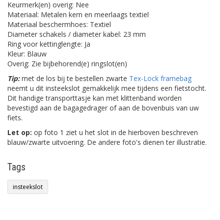
Keurmerk(en) overig: Nee
Materiaal: Metalen kern en meerlaags textiel
Materiaal beschermhoes: Textiel
Diameter schakels / diameter kabel: 23 mm
Ring voor kettinglengte: Ja
Kleur: Blauw
Overig: Zie bijbehorend(e) ringslot(en)
Tip:
met de los bij te bestellen zwarte
Tex-Lock framebag
neemt u dit insteekslot gemakkelijk mee tijdens een fietstocht.
Dit handige transporttasje kan met klittenband worden
bevestigd aan de bagagedrager of aan de bovenbuis van uw
fiets.
Let op:
op foto 1 ziet u het slot in de hierboven beschreven
blauw/zwarte uitvoering. De andere foto's dienen ter illustratie.
Tags
insteekslot