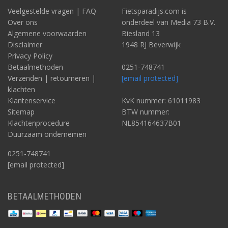
Veelgestelde vragen | FAQ
Fietsparadijs.com is
Over ons
onderdeel van Media 73 B.V.
Algemene voorwaarden
Biesland 13
Disclaimer
1948 RJ Beverwijk
Privacy Policy
Betaalmethoden
0251-748741
Verzenden | retourneren |
[email protected]
klachten
Klantenservice
KvK nummer: 61011983
Sitemap
BTW nummer:
Klachtenprocedure
NL854164637B01
Duurzaam ondernemen
0251-748741
[email protected]
BETAALMETHODEN