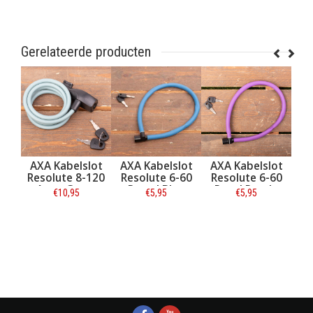
Gerelateerde producten
elslot
AXA Kabelslot
AXA Kabelslot
Simson Slotspray
e 8-120
Resolute 6-60
Resolute 6-60
100 ml
Green
Petrol Blue
Royal Purple
,95
€5,95
€5,95
€8,95
€9,95
atie
Informatie
Informatie
Informatie