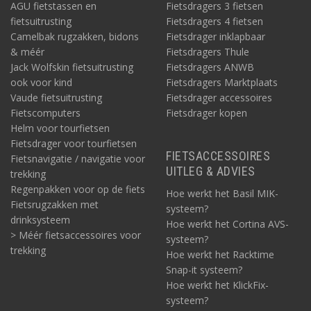
AGU fietstassen en
Fietsdragers 3 fietsen
fietsuitrusting
Fietsdragers 4 fietsen
Camelbak rugzakken, bidons
Fietsdrager inklapbaar
& méér
Fietsdragers Thule
Jack Wolfskin fietsuitrusting
Fietsdragers ANWB
ook voor kind
Fietsdragers Marktplaats
Vaude fietsuitrusting
Fietsdrager accessoires
Fietscomputers
Fietsdrager kopen
Helm voor tourfietsen
Fietsdrager voor tourfietsen
FIETSACCESSOIRES
Fietsnavigatie / navigatie voor
UITLEG & ADVIES
trekking
Regenpakken voor op de fiets
Hoe werkt het Basil MIK-
Fietsrugzakken met
systeem?
drinksysteem
Hoe werkt het Cortina AVS-
> Méér fietsaccessoires voor
systeem?
trekking
Hoe werkt het Racktime
Snap-it systeem?
Hoe werkt het KlickFix-
systeem?