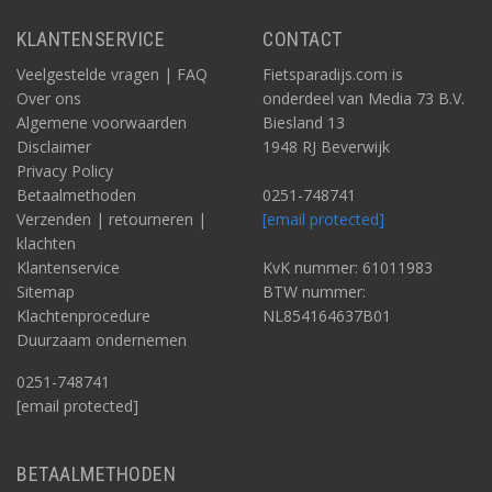
KLANTENSERVICE
CONTACT
Veelgestelde vragen | FAQ
Fietsparadijs.com is
Over ons
onderdeel van Media 73 B.V.
Algemene voorwaarden
Biesland 13
Disclaimer
1948 RJ Beverwijk
Privacy Policy
Betaalmethoden
0251-748741
Verzenden | retourneren |
[email protected]
klachten
Klantenservice
KvK nummer: 61011983
Sitemap
BTW nummer:
Klachtenprocedure
NL854164637B01
Duurzaam ondernemen
0251-748741
[email protected]
BETAALMETHODEN