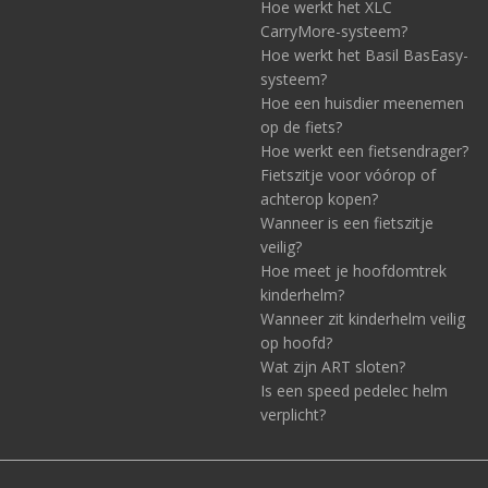
Hoe werkt het XLC
CarryMore-systeem?
Hoe werkt het Basil BasEasy-
systeem?
Hoe een huisdier meenemen
op de fiets?
Hoe werkt een fietsendrager?
Fietszitje voor vóórop of
achterop kopen?
Wanneer is een fietszitje
veilig?
Hoe meet je hoofdomtrek
kinderhelm?
Wanneer zit kinderhelm veilig
op hoofd?
Wat zijn ART sloten?
Is een speed pedelec helm
verplicht?