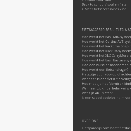
Back to school / spullen fiets
> Méér fietsaccessoires kind
FIETSACCESSOIRES UITLEG & A
Hoe werkt het Basil MIK-syste
Hoe werkt het Cortina AVS-sys
Hoe werkt het Racktime Snap-i
Hoe werkt het KlickFix-systeem
Hoe werkt het XLC CarryMore-
Hoe werkt het Basil BasEasy-sy
Hoe een huisdier meenemen op
Hoe werkt een fietsendrager?
Fietszitje voor vóórop of acht
Wanneer is een fietszitje veilig?
Hoe meet je hoofdomtrek kin
Wanneer zit kinderhelm veilig 
Wat zijn ART sloten?
Is een speed pedelec helm verp
OVER ONS
Fietsparadijs.com heeft fietstas