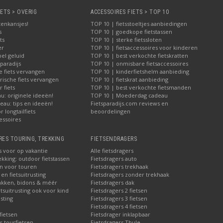
IETS > OVERIG
ACCESSOIRES FIETS > TOP 10
tenkansjes!
TOP 10 | fietsstoeltjes aanbiedingen
s
TOP 10 | goedkope fietstassen
ts
TOP 10 | sterke fietssloten
er
TOP 10 | fietsaccessoires voor kinderen
bel geluid
TOP 10 | best verkochte fietskratten
paradijs
TOP 10 | onmisbare fietsaccessoires
e fiets vervangen
TOP 10 | kinderfietshelm aanbieding
rische fiets vervangen
TOP 10 | fietskrat aanbieding
 fiets
TOP 10 | best verkochte fietsmanden
u: originele ideeën!
TOP 10 | Moederdag cadeau
au: tips en ideeën!
Fietsparadijs.com reviews en
 longtailfiets
beoordelingen
essoires
RES TOURING, TREKKING
FIETSENDRAGERS
s voor op vakantie
Alle fietsdragers
ekking: outdoor fietstassen
Fietsdragers auto
en voor touren
Fietsdragers trekhaak
en fietsuitrusting
Fietsdragers zonder trekhaak
akken, bidons & méér
Fietsdragers dak
etsuitrusting ook voor kind
Fietsdragers 2 fietsen
sting
Fietsdragers 3 fietsen
Fietsdragers 4 fietsen
fietsen
Fietsdrager inklapbaar
r tourfietsen
Fietsdragers Thule