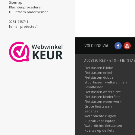
Sitemap
Klachtenprocedure
Duurzaam ondernemen
0251-748741
[email protected]
VOLG ONS VIA
ACCESSOIRES FIETS > FIETSTA
Fietstassen E-bike
Fietstassen enkel
Fietstassen dubbel
Stuurtassen: welke zijn er?
Pakaftassen
Fietstassen waterdicht
Fietstassen kinderfiets
Fietstassen woon-werk
Grote fietstassen
Zadeltas
Waterdichte rugzak
Rugzak voor laptop
Waterdichte fietstassen
Koeltas op de fiets