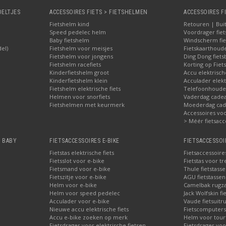
OELTJES
ACCESSOIRES FIETS > FIETSHELMEN
ACCESSOIRES F
Fietshelm kind
Retouren | Bui
Speed pedelec helm
Voordrager fiet
Baby fietshelm
Windscherm fie
del)
Fietshelm voor meisjes
Fietskaarthoud
Fietshelm voor jongens
Ding Dong fiets
Fietshelm racefiets
Korting op Fiets
Kinderfietshelm groot
Accu elektrisch
Kinderfietshelm klein
Acculader elekt
Fietshelm elektrische fiets
Telefoonhouder
Helmen voor snorfiets
Vaderdag cadea
Fietshelmen met keurmerk
Moederdag cade
Accessoires voor
> Méér fietsacc
, BABY
FIETSACCESSOIRES E-BIKE
FIETSACCESSOI
Fietstas elektrische fiets
Fietsaccessoire
Fietsslot voor e-bike
Fietstas voor tr
Fietsmand voor e-bike
Thule fietstass
Fietszitje voor e-bike
AGU fietstassen 
Helm voor e-bike
Camelbak rugz
Helm voor speed pedelec
Jack Wolfskin fi
Acculader voor e-bike
Vaude fietsuitru
Nieuwe accu elektrische fiets
Fietscomputers
Accu e-bike zoeken op merk
Helm voor tour
Fietsdrager voor elektrische fietsen
Fietsdrager voo