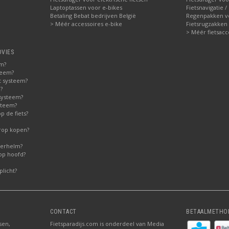
Laptoptassen voor e-bikes
Fietsnavigatie /
Betaling Bebat bedrijven België
Regenpakken vo
> Méér accessoires e-bike
Fietsrugzakken
> Méér fietsacc
DVIES
em?
teem?
t systeem?
?
systeem?
steem?
 de fiets?
erop kopen?
derhelm?
op hoofd?
licht?
CONTACT
BETAALMETHO
sen,
Fietsparadijs.com is onderdeel van Media