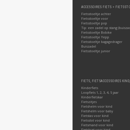
ACCESSOIRES FIETS > FIETSST
Fietsstoeltje achter
Fietsstoeltje voor
Fietsstoeltje pop
Tip: een zadel op stang (buisza
Fietsstoeltje Bobike
Fietsstoeltje Yepp
Fietsstoeltje bagagedrager
Buiszadel
Fietsstoeltje junior
FIETS, FIETSACCESSOIRES KIND
Kinderfiets
Loopfiets 1, 2, 3, 4, 5 jaar
Kinderfietskar
Fietszitjes
Fietshelm voor kind
Fietshelm voor baby
Fietstas voor kind
Fietsslot voor kind
Fietsmand voor kind
Fietskrat voor kind