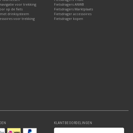
 navigatie voor trekking
Fietsdragers ANWB
or op de fiets
Fietsdragers Marktplaats
 met drinksysteem
Fietsdrager accessoires
essoires voor trekking
Fietsdrager kopen
DEN
KLANTBEOORDELINGEN