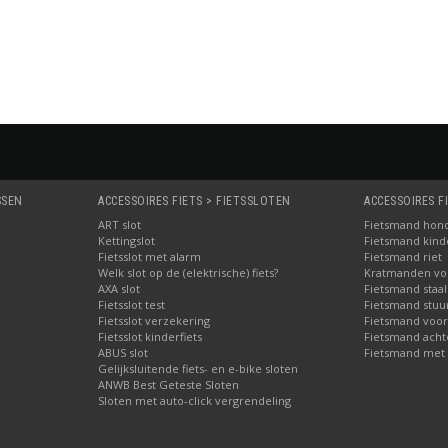
SSEN
ACCESSOIRES FIETS > FIETSSLOTEN
ACCESSOIRES F
ART slot
Fietsmand hon
Kettingslot
Fietsmand kinde
Fietsslot met alarm
Fietsmand riet
Welk slot op de (elektrische) fiets?
Kratmanden voo
AXA slot
Fietsmand staal
Fietsslot test
Fietsmand stuu
Fietsslot verzekering
Fietsmand voor
Fietsslot kinderfiets
Fietsmand acht
ABUS slot
Fietsmand met 
Gelijksluitende fiets- en e-bike sloten
ANWB Best Geteste Sloten
Sloten met auto-click vergrendeling