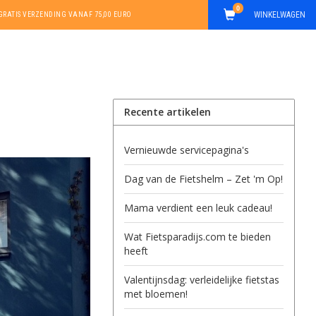
0
WINKELWAGEN
GRATIS VERZENDING VANAF 75,00 EURO
Recente artikelen
Vernieuwde servicepagina's
Dag van de Fietshelm – Zet 'm Op!
Mama verdient een leuk cadeau!
Wat Fietsparadijs.com te bieden
heeft
Valentijnsdag: verleidelijke fietstas
met bloemen!