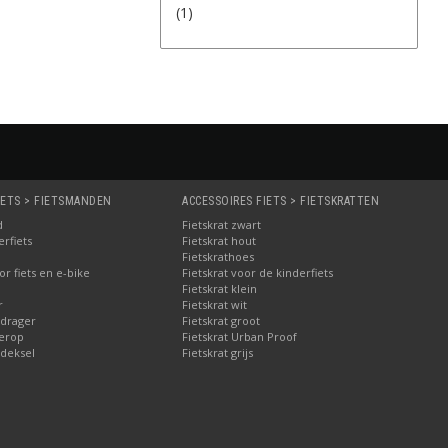
(1)
IETS > FIETSMANDEN
ACCESSOIRES FIETS > FIETSKRATTEN
d
Fietskrat zwart
rfiets
Fietskrat hout
Fietskrathoes
r fiets en e-bike
Fietskrat voor de kinderfiets
Fietskrat klein
r
Fietskrat wit
drager
Fietskrat groot
erop
Fietskrat Urban Proof
deksel
Fietskrat grijs