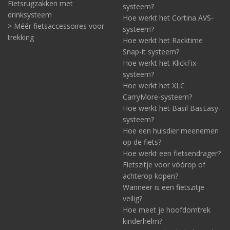
Fietsrugzakken met
systeem?
drinksysteem
Hoe werkt het Cortina AVS-
> Méér fietsaccessoires voor
systeem?
trekking
Hoe werkt het Racktime
Snap-it systeem?
Hoe werkt het KlickFix-
systeem?
Hoe werkt het XLC
CarryMore-systeem?
Hoe werkt het Basil BasEasy-
systeem?
Hoe een huisdier meenemen
op de fiets?
Hoe werkt een fietsendrager?
Fietszitje voor vóórop of
achterop kopen?
Wanneer is een fietszitje
veilig?
Hoe meet je hoofdomtrek
kinderhelm?