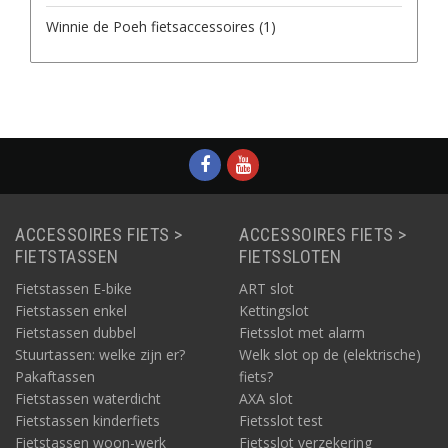
Winnie de Poeh fietsaccessoires
(1)
ACCESSOIRES FIETS >
ACCESSOIRES FIETS >
FIETSTASSEN
FIETSSLOTEN
Fietstassen E-bike
ART slot
Fietstassen enkel
Kettingslot
Fietstassen dubbel
Fietsslot met alarm
Stuurtassen: welke zijn er?
Welk slot op de (elektrische)
Pakaftassen
fiets?
Fietstassen waterdicht
AXA slot
Fietstassen kinderfiets
Fietsslot test
Fietstassen woon-werk
Fietsslot verzekering