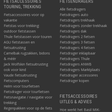
FIETSACCESSOIRES
FIETSENDRAGERS
TOURING, TREKKING
Alle fietsdragers
Fietsaccessoires voor op
Fietsdragers auto
vakantie
Fietsdragers trekhaak
Fietstas voor trekking:
Fietsdragers zonder trekhaak
outdoor fietstassen
Fietsdragers dak
Thule fietstassen voor touren
Fietsdragers 2 fietsen
AGU fietstassen en
Fietsdragers 3 fietsen
fietsuitrusting
Fietsdragers 4 fietsen
Camelbak rugzakken, bidons
Fietsdrager inklapbaar
& méér
Fietsdragers Thule
Jack Wolfskin fietsuitrusting
Fietsdragers ANWB
ook voor kind
Fietsdragers Marktplaats
Vaude fietsuitrusting
Fietsdrager accessoires
Fietscomputers
Fietsdrager kopen
Helm voor tourfietsen
Fietsdrager voor tourfietsen
FIETSACCESSOIRES
Fietsnavigatie / navigatie voor
UITLEG & ADVIES
trekking
Regenpakken voor op de fiets
Hoe werkt het Basil MIK-