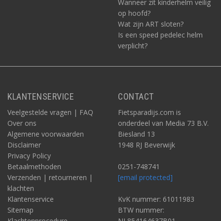
Wanneer zit kinderhelm veilig
op hoofd?
Wat zijn ART sloten?
Is een speed pedelec helm
verplicht?
KLANTENSERVICE
CONTACT
Veelgestelde vragen | FAQ
Fietsparadijs.com is
Over ons
onderdeel van Media 73 B.V.
Algemene voorwaarden
Biesland 13
Disclaimer
1948 RJ Beverwijk
Privacy Policy
Betaalmethoden
0251-748741
Verzenden | retourneren |
[email protected]
klachten
Klantenservice
KvK nummer: 61011983
Sitemap
BTW nummer:
Klachtenprocedure
NL854164637B01