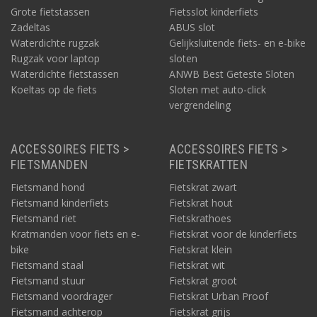
Grote fietstassen
Fietsslot kinderfiets
Zadeltas
ABUS slot
Waterdichte rugzak
Gelijksluitende fiets- en e-bike
Rugzak voor laptop
sloten
Waterdichte fietstassen
ANWB Best Geteste Sloten
Koeltas op de fiets
Sloten met auto-click
vergrendeling
ACCESSOIRES FIETS >
ACCESSOIRES FIETS >
FIETSMANDEN
FIETSKRATTEN
Fietsmand hond
Fietskrat zwart
Fietsmand kinderfiets
Fietskrat hout
Fietsmand riet
Fietskrathoes
Kratmanden voor fiets en e-
Fietskrat voor de kinderfiets
bike
Fietskrat klein
Fietsmand staal
Fietskrat wit
Fietsmand stuur
Fietskrat groot
Fietsmand voordrager
Fietskrat Urban Proof
Fietsmand achterop
Fietskrat grijs