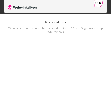
© Fietsparadijs.com
Wij worden door klanten beoordeeld met een
9,3
van
10
gebaseerd op
2510
reviews
.