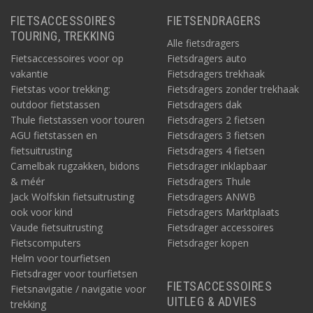
FIETSACCESSOIRES
FIETSENDRAGERS
TOURING, TREKKING
Alle fietsdragers
Fietsaccessoires voor op
Fietsdragers auto
vakantie
Fietsdragers trekhaak
Fietstas voor trekking:
Fietsdragers zonder trekhaak
outdoor fietstassen
Fietsdragers dak
Thule fietstassen voor touren
Fietsdragers 2 fietsen
AGU fietstassen en
Fietsdragers 3 fietsen
fietsuitrusting
Fietsdragers 4 fietsen
Camelbak rugzakken, bidons
Fietsdrager inklapbaar
& méér
Fietsdragers Thule
Jack Wolfskin fietsuitrusting
Fietsdragers ANWB
ook voor kind
Fietsdragers Marktplaats
Vaude fietsuitrusting
Fietsdrager accessoires
Fietscomputers
Fietsdrager kopen
Helm voor tourfietsen
Fietsdrager voor tourfietsen
FIETSACCESSOIRES
Fietsnavigatie / navigatie voor
UITLEG & ADVIES
trekking