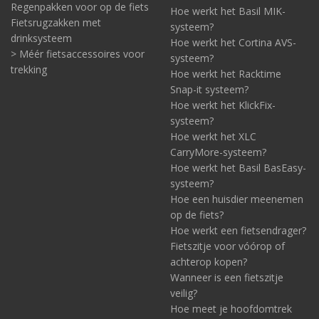
Regenpakken voor op de fiets
Hoe werkt het Basil MIK-
Fietsrugzakken met
systeem?
drinksysteem
Hoe werkt het Cortina AVS-
> Méér fietsaccessoires voor
systeem?
trekking
Hoe werkt het Racktime
Snap-it systeem?
Hoe werkt het KlickFix-
systeem?
Hoe werkt het XLC
CarryMore-systeem?
Hoe werkt het Basil BasEasy-
systeem?
Hoe een huisdier meenemen
op de fiets?
Hoe werkt een fietsendrager?
Fietszitje voor vóórop of
achterop kopen?
Wanneer is een fietszitje
veilig?
Hoe meet je hoofdomtrek