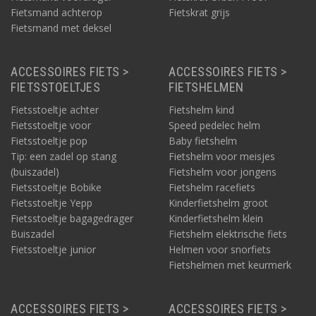
Fietsmand achterop
Fietskrat grijs
Fietsmand met deksel
ACCESSOIRES FIETS >
ACCESSOIRES FIETS >
FIETSSTOELTJES
FIETSHELMEN
Fietsstoeltje achter
Fietshelm kind
Fietsstoeltje voor
Speed pedelec helm
Fietsstoeltje pop
Baby fietshelm
Tip: een zadel op stang
Fietshelm voor meisjes
(buiszadel)
Fietshelm voor jongens
Fietsstoeltje Bobike
Fietshelm racefiets
Fietsstoeltje Yepp
Kinderfietshelm groot
Fietsstoeltje bagagedrager
Kinderfietshelm klein
Buiszadel
Fietshelm elektrische fiets
Fietsstoeltje junior
Helmen voor snorfiets
Fietshelmen met keurmerk
ACCESSOIRES FIETS >
ACCESSOIRES FIETS >