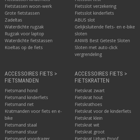
Fietstassen woon-werk
Fietsslot verzekering
Grote fietstassen
Fietsslot kinderfiets
Zadeltas
ABUS slot
Waterdichte rugzak
Gelijksluitende fiets- en e-bike
Rugzak voor laptop
sloten
Waterdichte fietstassen
ANWB Best Geteste Sloten
Koeltas op de fiets
Sloten met auto-click
vergrendeling
ACCESSOIRES FIETS >
ACCESSOIRES FIETS >
FIETSMANDEN
FIETSKRATTEN
Fietsmand hond
Fietskrat zwart
Fietsmand kinderfiets
Fietskrat hout
Fietsmand riet
Fietskrathoes
Kratmanden voor fiets en e-
Fietskrat voor de kinderfiets
bike
Fietskrat klein
Fietsmand staal
Fietskrat wit
Fietsmand stuur
Fietskrat groot
Fietsmand voordrager
Fietskrat Urban Proof