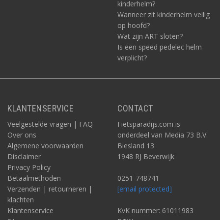
kinderhelm?
Wanneer zit kinderhelm veilig
op hoofd?
Wat zijn ART sloten?
Is een speed pedelec helm
verplicht?
KLANTENSERVICE
CONTACT
Veelgestelde vragen | FAQ
Fietsparadijs.com is
Over ons
onderdeel van Media 73 B.V.
Algemene voorwaarden
Biesland 13
Disclaimer
1948 RJ Beverwijk
Privacy Policy
Betaalmethoden
0251-748741
Verzenden | retourneren |
[email protected]
klachten
Klantenservice
KvK nummer: 61011983