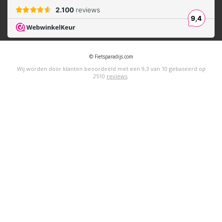
© Fietsparadijs.com
Wij worden door klanten beoordeeld met een
9,3
van
10
gebaseerd op
2510
reviews
.