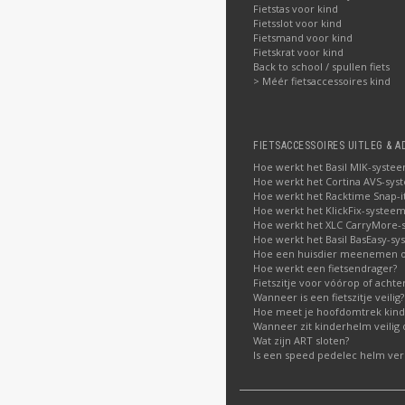
Fietstas voor kind
Fietsslot voor kind
Fietsmand voor kind
Fietskrat voor kind
Back to school / spullen fiets
> Méér fietsaccessoires kind
FIETSACCESSOIRES UITLEG & A
Hoe werkt het Basil MIK-syste
Hoe werkt het Cortina AVS-sys
Hoe werkt het Racktime Snap-i
Hoe werkt het KlickFix-systeem
Hoe werkt het XLC CarryMore-
Hoe werkt het Basil BasEasy-sy
Hoe een huisdier meenemen op
Hoe werkt een fietsendrager?
Fietszitje voor vóórop of acht
Wanneer is een fietszitje veilig?
Hoe meet je hoofdomtrek kin
Wanneer zit kinderhelm veilig 
Wat zijn ART sloten?
Is een speed pedelec helm verp