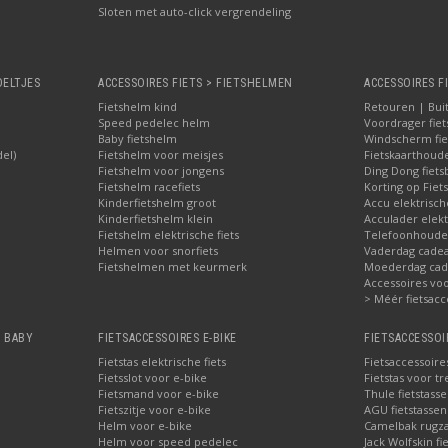
Sloten met auto-click vergrendeling
OELTJES
ACCESSOIRES FIETS > FIETSHELMEN
ACCESSOIRES F
Fietshelm kind
Retouren | Bui
Speed pedelec helm
Voordrager fiet
Baby fietshelm
Windscherm fie
del)
Fietshelm voor meisjes
Fietskaarthoud
Fietshelm voor jongens
Ding Dong fiets
Fietshelm racefiets
Korting op Fiets
Kinderfietshelm groot
Accu elektrisch
Kinderfietshelm klein
Acculader elekt
Fietshelm elektrische fiets
Telefoonhouder
Helmen voor snorfiets
Vaderdag cadea
Fietshelmen met keurmerk
Moederdag cade
Accessoires voor
> Méér fietsacc
, BABY
FIETSACCESSOIRES E-BIKE
FIETSACCESSOI
Fietstas elektrische fiets
Fietsaccessoire
Fietsslot voor e-bike
Fietstas voor tr
Fietsmand voor e-bike
Thule fietstass
Fietszitje voor e-bike
AGU fietstassen 
Helm voor e-bike
Camelbak rugz
Helm voor speed pedelec
Jack Wolfskin fi