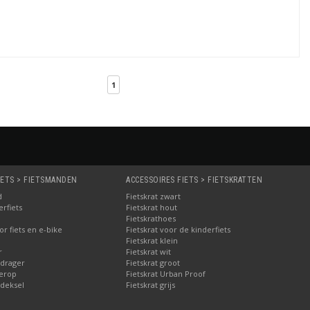
1
IETS > FIETSMANDEN
ACCESSOIRES FIETS > FIETSKRATTEN
d
Fietskrat zwart
rfiets
Fietskrat hout
Fietskrathoes
r fiets en e-bike
Fietskrat voor de kinderfiets
Fietskrat klein
r
Fietskrat wit
drager
Fietskrat groot
erop
Fietskrat Urban Proof
deksel
Fietskrat grijs