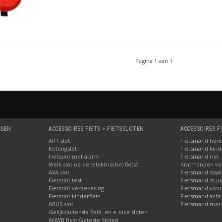
Pagina 1 van 1
SSEN
ACCESSOIRES FIETS > FIETSSLOTEN
ACCESSOIRES F
ART slot
Fietsmand hon
Kettingslot
Fietsmand kinde
Fietsslot met alarm
Fietsmand riet
Welk slot op de (elektrische) fiets?
Kratmanden voo
AXA slot
Fietsmand staal
Fietsslot test
Fietsmand stuu
Fietsslot verzekering
Fietsmand voor
Fietsslot kinderfiets
Fietsmand acht
ABUS slot
Fietsmand met 
Gelijksluitende fiets- en e-bike sloten
ANWB Best Geteste Sloten