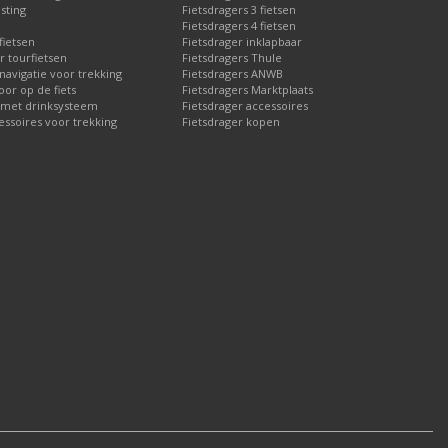
sting
Fietsdragers 3 fietsen
Fietsdragers 4 fietsen
fietsen
Fietsdrager inklapbaar
r tourfietsen
Fietsdragers Thule
 navigatie voor trekking
Fietsdragers ANWB
or op de fiets
Fietsdragers Marktplaats
 met drinksysteem
Fietsdrager accessoires
essoires voor trekking
Fietsdrager kopen