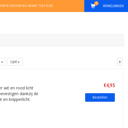
0
WINKELWAGEN
GRATIS VERZENDING VANAF 75,00 EURO
2
Lijst
1
€4,95
 wit en rood licht
bevestigen dankzij de
Bestellen
 en knipperlicht.