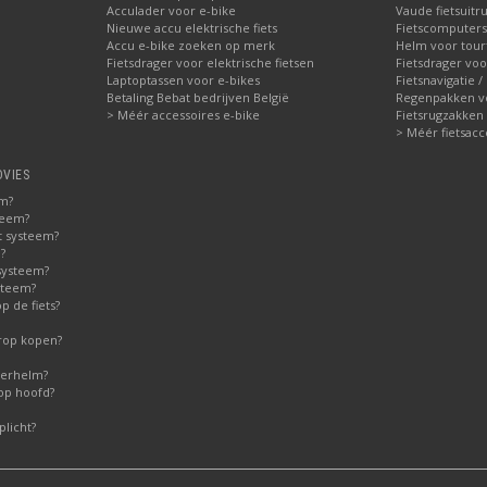
Acculader voor e-bike
Vaude fietsuitru
Nieuwe accu elektrische fiets
Fietscomputers
Accu e-bike zoeken op merk
Helm voor tour
Fietsdrager voor elektrische fietsen
Fietsdrager voo
Laptoptassen voor e-bikes
Fietsnavigatie /
Betaling Bebat bedrijven België
Regenpakken vo
> Méér accessoires e-bike
Fietsrugzakken
> Méér fietsacc
DVIES
em?
teem?
t systeem?
?
systeem?
steem?
 de fiets?
erop kopen?
derhelm?
op hoofd?
licht?