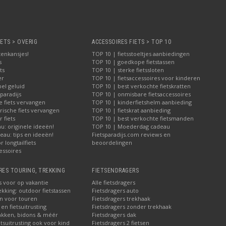
IETS > OVERIG
ACCESSOIRES FIETS > TOP 10
tenkansjes!
TOP 10 | fietsstoeltjes aanbiedingen
s
TOP 10 | goedkope fietstassen
ts
TOP 10 | sterke fietssloten
er
TOP 10 | fietsaccessoires voor kinderen
bel geluid
TOP 10 | best verkochte fietskratten
paradijs
TOP 10 | onmisbare fietsaccessoires
e fiets vervangen
TOP 10 | kinderfietshelm aanbieding
rische fiets vervangen
TOP 10 | fietskrat aanbieding
 fiets
TOP 10 | best verkochte fietsmanden
u: originele ideeën!
TOP 10 | Moederdag cadeau
au: tips en ideeën!
Fietsparadijs.com reviews en
 longtailfiets
beoordelingen
essoires
RES TOURING, TREKKING
FIETSENDRAGERS
s voor op vakantie
Alle fietsdragers
ekking: outdoor fietstassen
Fietsdragers auto
en voor touren
Fietsdragers trekhaak
en fietsuitrusting
Fietsdragers zonder trekhaak
akken, bidons & méér
Fietsdragers dak
etsuitrusting ook voor kind
Fietsdragers 2 fietsen