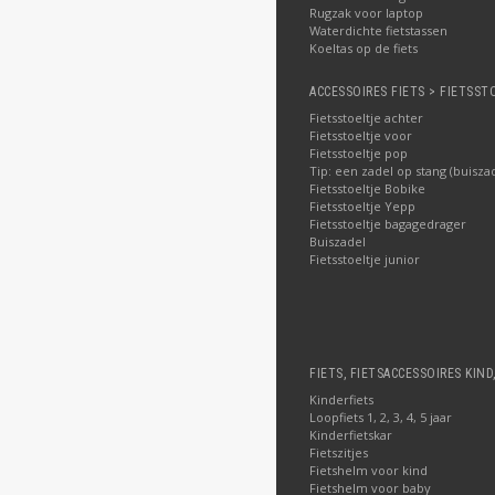
Rugzak voor laptop
Waterdichte fietstassen
Koeltas op de fiets
ACCESSOIRES FIETS > FIETSST
Fietsstoeltje achter
Fietsstoeltje voor
Fietsstoeltje pop
Tip: een zadel op stang (buisza
Fietsstoeltje Bobike
Fietsstoeltje Yepp
Fietsstoeltje bagagedrager
Buiszadel
Fietsstoeltje junior
FIETS, FIETSACCESSOIRES KIND
Kinderfiets
Loopfiets 1, 2, 3, 4, 5 jaar
Kinderfietskar
Fietszitjes
Fietshelm voor kind
Fietshelm voor baby