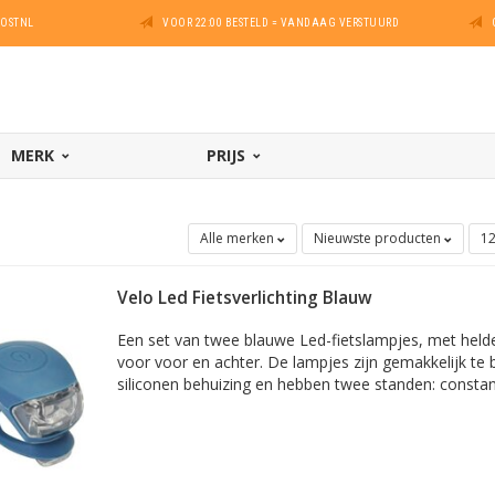
POSTNL
VOOR 22:00 BESTELD = VANDAAG VERSTUURD
MERK
PRIJS
Alle merken
Nieuwste producten
1
Velo Led Fietsverlichting Blauw
Een set van twee blauwe Led-fietslampjes, met helder
voor voor en achter. De lampjes zijn gemakkelijk te 
siliconen behuizing en hebben twee standen: constant