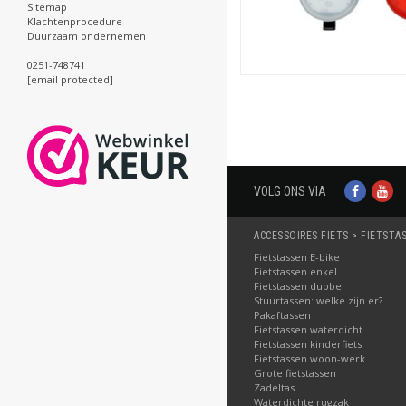
Sitemap
Klachtenprocedure
Duurzaam ondernemen
0251-748741
[email protected]
VOLG ONS VIA
ACCESSOIRES FIETS > FIETSTA
Fietstassen E-bike
Fietstassen enkel
Fietstassen dubbel
Stuurtassen: welke zijn er?
Pakaftassen
Fietstassen waterdicht
Fietstassen kinderfiets
Fietstassen woon-werk
Grote fietstassen
Zadeltas
Waterdichte rugzak